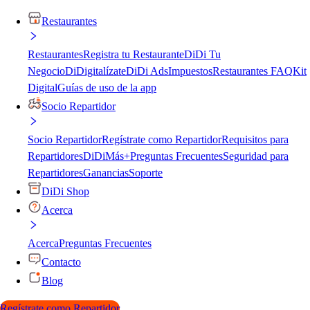
Restaurantes
Restaurantes
Registra tu Restaurante
DiDi Tu
Negocio
DiDigitalízate
DiDi Ads
Impuestos
Restaurantes FAQ
Kit
Digital
Guías de uso de la app
Socio Repartidor
Socio Repartidor
Regístrate como Repartidor
Requisitos para
Repartidores
DiDiMás+
Preguntas Frecuentes
Seguridad para
Repartidores
Ganancias
Soporte
DiDi Shop
Acerca
Acerca
Preguntas Frecuentes
Contacto
Blog
Regístrate como Repartidor