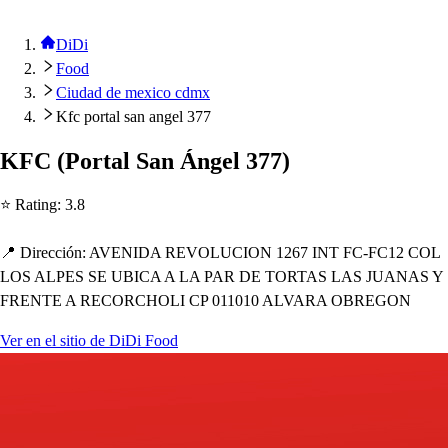
DiDi
Food
Ciudad de mexico cdmx
Kfc portal san angel 377
KFC
(
Por
t
al San Ángel 377
)
⭐ Ra
t
ing
:
3.8
📍 Dirección
:
AVENIDA REVOLUCION 1267 INT FC-FC12 COL
LOS ALPES SE UBICA A LA PAR DE TORTAS LAS JUANAS Y
FRENTE A RECORCHOLI CP 011010 ALVARA OBREGON
Ver en el sitio de DiDi Food