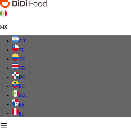
MX
AR
CL
CO
CR
DO
EC
MX
PA
PE