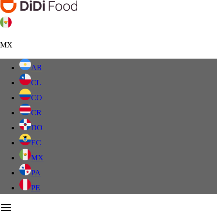
MX
AR
CL
CO
CR
DO
EC
MX
PA
PE