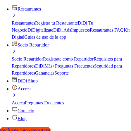
Restaurantes
Restaurantes
Registra tu Restaurante
DiDi Tu
Negocio
DiDigitalízate
DiDi Ads
Impuestos
Restaurantes FAQ
Kit
Digital
Guías de uso de la app
Socio Repartidor
Socio Repartidor
Regístrate como Repartidor
Requisitos para
Repartidores
DiDiMás+
Preguntas Frecuentes
Seguridad para
Repartidores
Ganancias
Soporte
DiDi Shop
Acerca
Acerca
Preguntas Frecuentes
Contacto
Blog
Regístrate como Repartidor