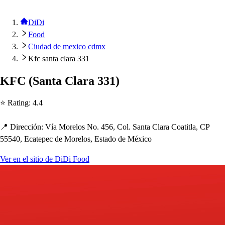
DiDi
Food
Ciudad de mexico cdmx
Kfc santa clara 331
KFC
(
San
t
a Clara 331
)
⭐ Ra
t
ing
:
4.4
📍 Dirección
:
Vía Morelo
s
No. 456, Col. San
t
a Clara Coa
t
i
t
la, CP
55540, Eca
t
e
p
ec de Morelo
s
, E
s
t
ado de México
Ver en el sitio de DiDi Food