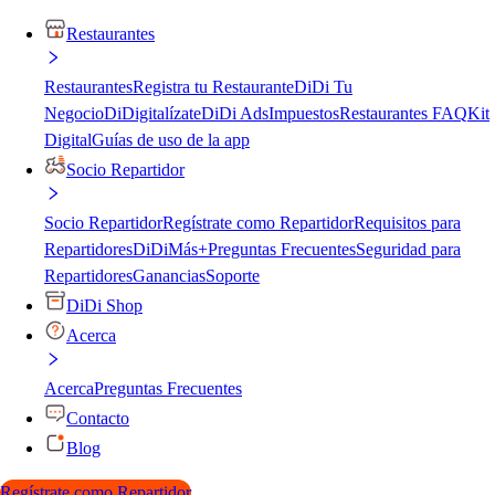
Restaurantes
Restaurantes
Registra tu Restaurante
DiDi Tu
Negocio
DiDigitalízate
DiDi Ads
Impuestos
Restaurantes FAQ
Kit
Digital
Guías de uso de la app
Socio Repartidor
Socio Repartidor
Regístrate como Repartidor
Requisitos para
Repartidores
DiDiMás+
Preguntas Frecuentes
Seguridad para
Repartidores
Ganancias
Soporte
DiDi Shop
Acerca
Acerca
Preguntas Frecuentes
Contacto
Blog
Regístrate como Repartidor