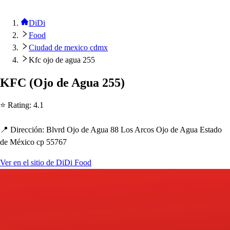
DiDi
Food
Ciudad de mexico cdmx
Kfc ojo de agua 255
KFC
(
Ojo de Agua 255
)
⭐ Ra
t
ing
:
4.1
📍 Dirección
:
Blvrd Ojo de Agua 88 Lo
s
Arco
s
Ojo de Agua E
s
t
ado
de México c
p
55767
Ver en el sitio de DiDi Food