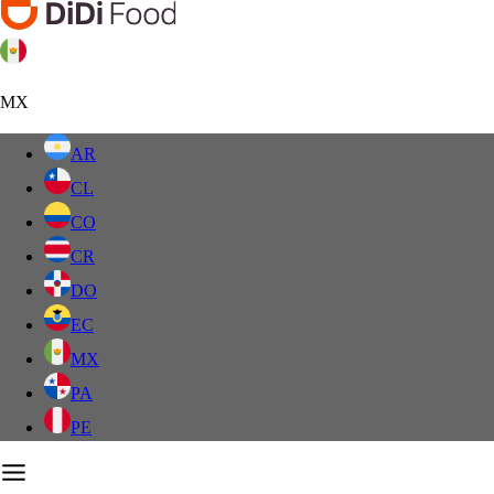
MX
AR
CL
CO
CR
DO
EC
MX
PA
PE