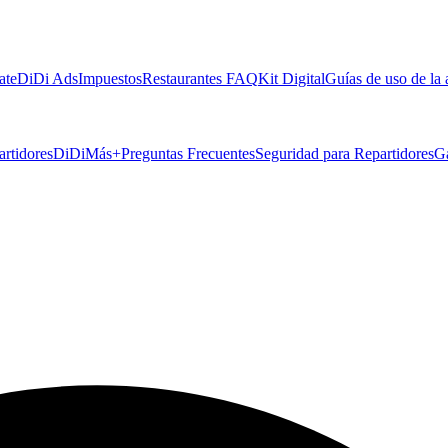
ate
DiDi Ads
Impuestos
Restaurantes FAQ
Kit Digital
Guías de uso de la
artidores
DiDiMás+
Preguntas Frecuentes
Seguridad para Repartidores
G