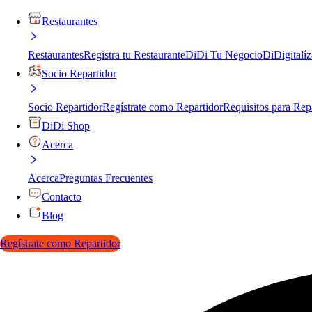
Restaurantes
Restaurantes
Registra tu Restaurante
DiDi Tu Negocio
DiDigitalíz
Socio Repartidor
Socio Repartidor
Regístrate como Repartidor
Requisitos para Rep
DiDi Shop
Acerca
Acerca
Preguntas Frecuentes
Contacto
Blog
Regístrate como Repartidor