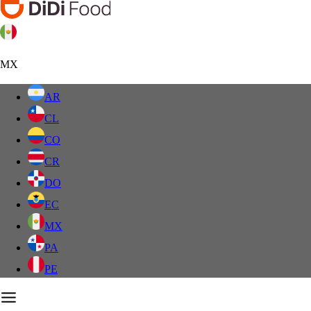
MX
AR
CL
CO
CR
DO
EC
MX
PA
PE