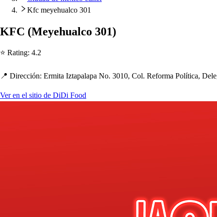
Kfc meyehualco 301
KFC
(
Meye
h
ualco 301
)
⭐ Ra
t
ing
:
4.2
📍 Dirección
:
Ermi
t
a Iz
t
a
p
ala
p
a No. 3010, Col. Reforma Polí
t
ica, Dele
Ver en el sitio de DiDi Food