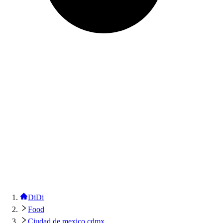
DiDi
Food
Ciudad de mexico cdmx