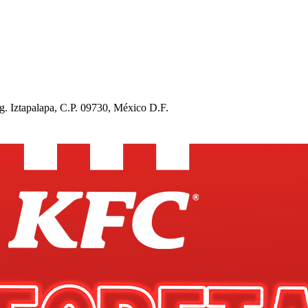
g. Iz
t
a
p
ala
p
a, C.P. 09730, México D.F.