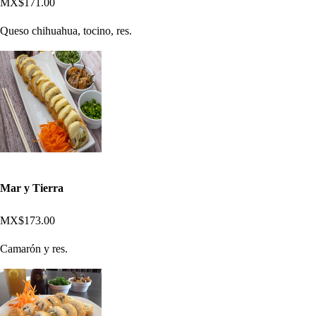
MX$171.00
Queso chihuahua, tocino, res.
Mar y Tierra
MX$173.00
Camarón y res.