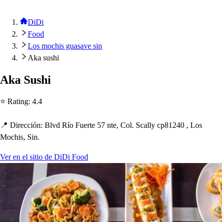
DiDi
Food
Los mochis guasave sin
Aka sushi
Aka Su
s
h
i
⭐ Ra
t
ing
:
4.4
📍 Dirección
:
Blvd Río Fuer
t
e 57 n
t
e, Col. Scally c
p
81240 , Lo
s
Moc
h
i
s
, Sin.
Ver en el sitio de DiDi Food