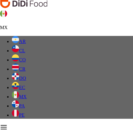
MX
AR
CL
CO
CR
DO
EC
MX
PA
PE