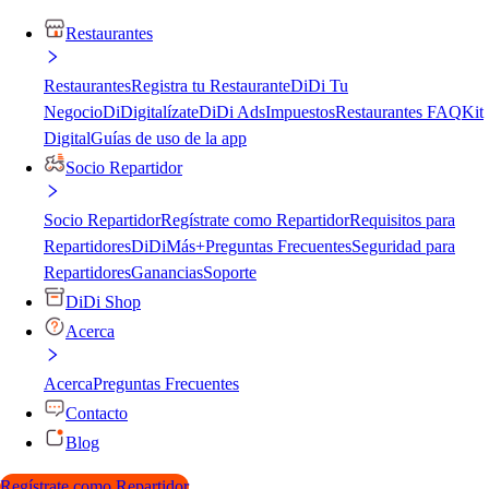
Restaurantes
Restaurantes
Registra tu Restaurante
DiDi Tu
Negocio
DiDigitalízate
DiDi Ads
Impuestos
Restaurantes FAQ
Kit
Digital
Guías de uso de la app
Socio Repartidor
Socio Repartidor
Regístrate como Repartidor
Requisitos para
Repartidores
DiDiMás+
Preguntas Frecuentes
Seguridad para
Repartidores
Ganancias
Soporte
DiDi Shop
Acerca
Acerca
Preguntas Frecuentes
Contacto
Blog
Regístrate como Repartidor