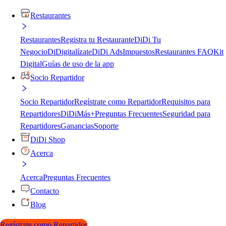
Restaurantes
Restaurantes
Registra tu Restaurante
DiDi Tu
Negocio
DiDigitalízate
DiDi Ads
Impuestos
Restaurantes FAQ
Kit
Digital
Guías de uso de la app
Socio Repartidor
Socio Repartidor
Regístrate como Repartidor
Requisitos para
Repartidores
DiDiMás+
Preguntas Frecuentes
Seguridad para
Repartidores
Ganancias
Soporte
DiDi Shop
Acerca
Acerca
Preguntas Frecuentes
Contacto
Blog
Regístrate como Repartidor