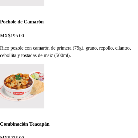
Pochole de Camarón
MX$195.00
Rico pozole con camarón de primera (75g), grano, repollo, cilantro,
cebollita y tostadas de maiz (500ml).
Combinación Teacapán
MX$235.00