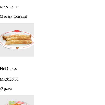
MX$144.00
(3 pzas). Con miel
Hot Cakes
MX$126.00
(2 pzas).