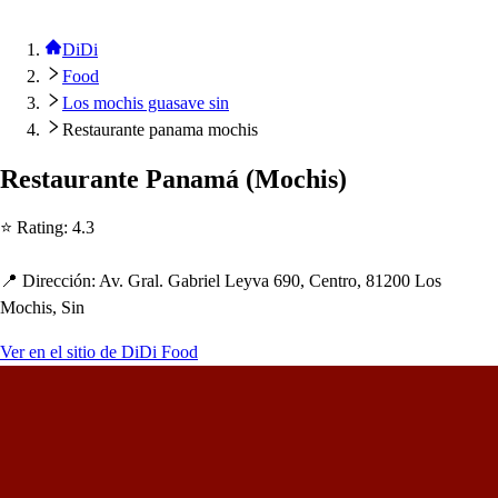
DiDi
Food
Los mochis guasave sin
Restaurante panama mochis
Re
s
t
auran
t
e Panamá
(
Moc
h
i
s
)
⭐ Ra
t
ing
:
4.3
📍 Dirección
:
Av. Gral. Gabriel Leyva 690, Cen
t
ro, 81200 Lo
s
Moc
h
i
s
, Sin
Ver en el sitio de DiDi Food