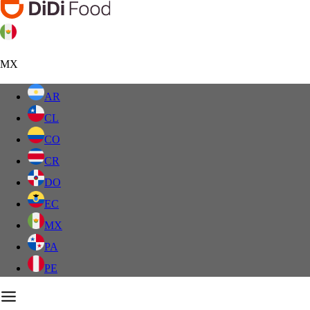
MX
AR
CL
CO
CR
DO
EC
MX
PA
PE