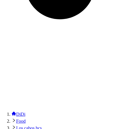
DiDi
Food
Los cabos bcs