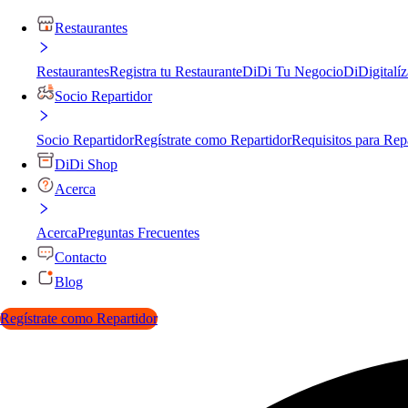
Restaurantes
Restaurantes
Registra tu Restaurante
DiDi Tu Negocio
DiDigitalíz
Socio Repartidor
Socio Repartidor
Regístrate como Repartidor
Requisitos para Rep
DiDi Shop
Acerca
Acerca
Preguntas Frecuentes
Contacto
Blog
Regístrate como Repartidor