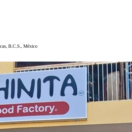
ca
s
, B.C.S., México