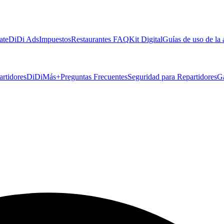
ate
DiDi Ads
Impuestos
Restaurantes FAQ
Kit Digital
Guías de uso de la
artidores
DiDiMás+
Preguntas Frecuentes
Seguridad para Repartidores
G