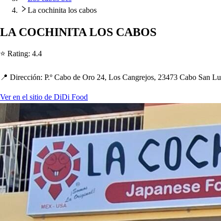
La cochinita los cabos
LA COCHINITA LOS CABOS
⭐ Ra
t
ing
:
4.4
📍 Dirección
:
P.º Cabo de Oro 24, Lo
s
Cangrejo
s
, 23473 Cabo San Lu
Ver en el sitio de DiDi Food