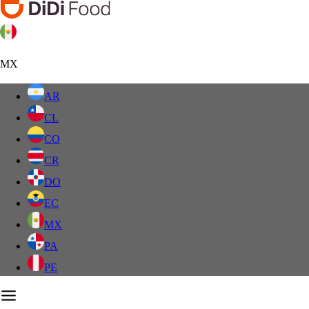
MX
AR
CL
CO
CR
DO
EC
MX
PA
PE