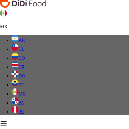
MX
AR
CL
CO
CR
DO
EC
MX
PA
PE