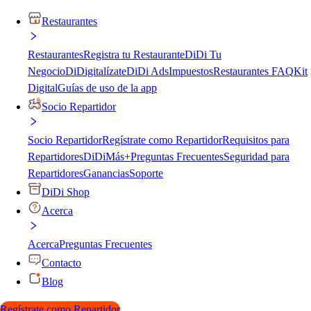
Restaurantes
Restaurantes
Registra tu Restaurante
DiDi Tu
Negocio
DiDigitalízate
DiDi Ads
Impuestos
Restaurantes FAQ
Kit
Digital
Guías de uso de la app
Socio Repartidor
Socio Repartidor
Regístrate como Repartidor
Requisitos para
Repartidores
DiDiMás+
Preguntas Frecuentes
Seguridad para
Repartidores
Ganancias
Soporte
DiDi Shop
Acerca
Acerca
Preguntas Frecuentes
Contacto
Blog
Regístrate como Repartidor