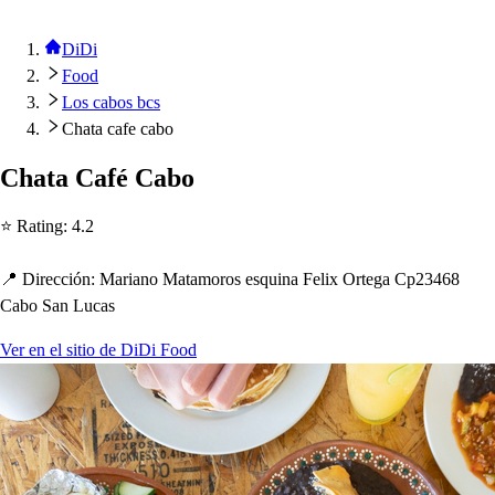
DiDi
Food
Los cabos bcs
Chata cafe cabo
C
h
a
t
a Café Cabo
⭐ Ra
t
ing
:
4.2
📍 Dirección
:
Mariano Ma
t
amoro
s
e
s
quina Felix Or
t
ega C
p
23468
Cabo San Luca
s
Ver en el sitio de DiDi Food