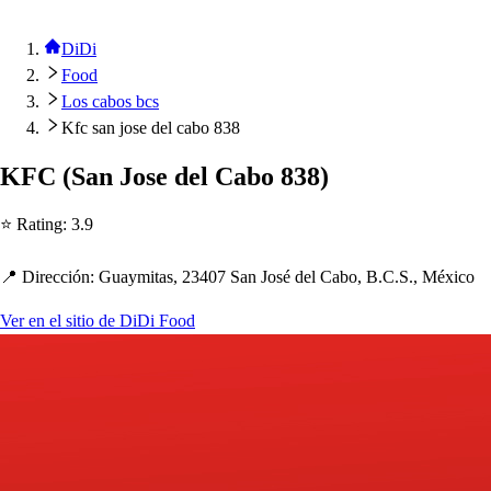
DiDi
Food
Los cabos bcs
Kfc san jose del cabo 838
KFC
(
San Jo
s
e del Cabo 838
)
⭐ Ra
t
ing
:
3.9
📍 Dirección
:
Guaymi
t
a
s
, 23407 San Jo
s
é del Cabo, B.C.S., México
Ver en el sitio de DiDi Food