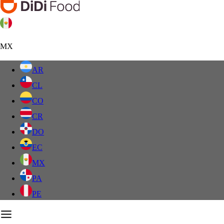
MX
AR
CL
CO
CR
DO
EC
MX
PA
PE