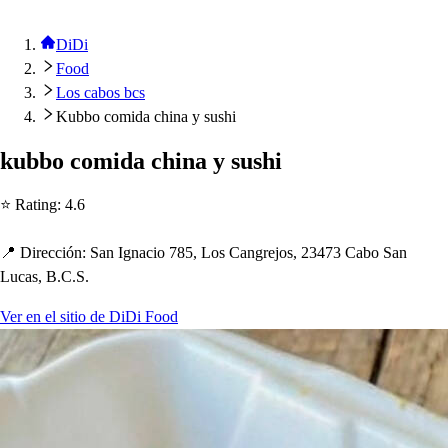
DiDi
Food
Los cabos bcs
Kubbo comida china y sushi
kubbo comida c
h
ina y
s
u
s
h
i
⭐ Ra
t
ing
:
4.6
📍 Dirección
:
San Ignacio 785, Lo
s
Cangrejo
s
, 23473 Cabo San
Luca
s
, B.C.S.
Ver en el sitio de DiDi Food