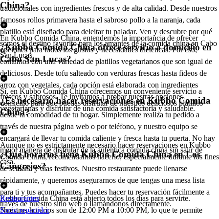
China?
tradicionales con ingredientes frescos y de alta calidad. Desde nuestros
famosos rollos primavera hasta el sabroso pollo a la naranja, cada
platillo está diseñado para deleitar tu paladar. Ven y descubre por qué
En Kubbo Comida China, entendemos la importancia de ofrecer
somos el destino favorito para los amantes de la comida china en Cabo
¿Kubbo Comida China ofrece servicio a domicilio en
opciones para todos los gustos y necesidades dietéticas. Por eso,
San Lucas.
Cabo San Lucas?
contamos con una variedad de platillos vegetarianos que son igual de
deliciosos. Desde tofu salteado con verduras frescas hasta fideos de
arroz con vegetales, cada opción está elaborada con ingredientes
Sí, en Kubbo Comida China ofrecemos un conveniente servicio a
frescos y sabrosos. Te invitamos a probar nuestras opciones
¿Es necesario hacer reservaciones en Kubbo Comida
domicilio para que puedas disfrutar de nuestros deliciosos platillos
vegetarianas y disfrutar de una comida satisfactoria y saludable.
China?
desde la comodidad de tu hogar. Simplemente realiza tu pedido a
través de nuestra página web o por teléfono, y nuestro equipo se
encargará de llevar tu comida caliente y fresca hasta tu puerta. No hay
Aunque no es estrictamente necesario hacer reservaciones en Kubbo
mejor manera de disfrutar de la auténtica comida china sin salir de
¿Qué horarios tiene Kubbo Comida China en Los
Comida China, recomendamos hacerlo, especialmente durante los fines
casa.
Cangrejos?
de semana y días festivos. Nuestro restaurante puede llenarse
rápidamente, y queremos asegurarnos de que tengas una mesa lista
para ti y tus acompañantes. Puedes hacer tu reservación fácilmente a
Kubbo Comida China está abierto todos los días para servirte.
Restaurantes
través de nuestro sitio web o llamándonos directamente.
Nuestros horarios son de 12:00 PM a 10:00 PM, lo que te permite
Socio repartidor