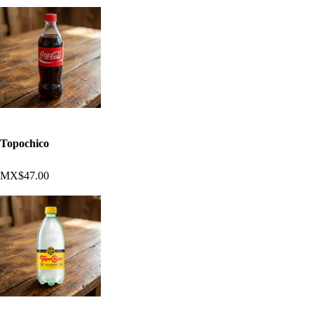
Topochico
MX$47.00