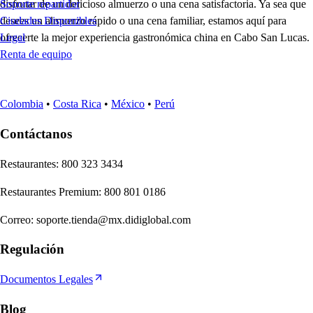
disfrutar de un delicioso almuerzo o una cena satisfactoria. Ya sea que
Soporte repartidor
desees un almuerzo rápido o una cena familiar, estamos aquí para
Ciudades Disponibles
ofrecerte la mejor experiencia gastronómica china en Cabo San Lucas.
Legal
Renta de equipo
Colombia
•
Costa Rica
•
México
•
Perú
Contáctanos
Re
s
t
auran
t
e
s
:
800 323 3434
Re
s
t
auran
t
e
s
Premium
:
800 801 0186
Correo
:
soporte.tienda@mx.didiglobal.com
Regulación
Documentos Legales
Blog