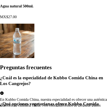
Agua natural 500ml.
MX$27.00
Pregun
t
a
s
frecuen
t
e
s
¿Cuál es la especialidad de Kubbo Comida China en
Los Cangrejos?
En Kubbo Comida China, nuestra especialidad es ofrecer una auténtica
¿Qué opciones vegetarianas ofrece Kubbo Comida
experiencia culinaria china. Nos enorgullecemos de preparar platos