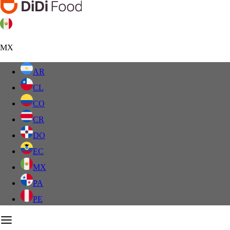
MX
AR
CL
CO
CR
DO
EC
MX
PA
PE