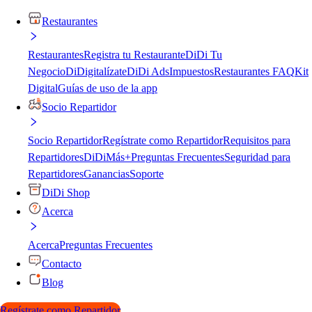
Restaurantes
Restaurantes
Registra tu Restaurante
DiDi Tu
Negocio
DiDigitalízate
DiDi Ads
Impuestos
Restaurantes FAQ
Kit
Digital
Guías de uso de la app
Socio Repartidor
Socio Repartidor
Regístrate como Repartidor
Requisitos para
Repartidores
DiDiMás+
Preguntas Frecuentes
Seguridad para
Repartidores
Ganancias
Soporte
DiDi Shop
Acerca
Acerca
Preguntas Frecuentes
Contacto
Blog
Regístrate como Repartidor