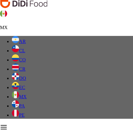
MX
AR
CL
CO
CR
DO
EC
MX
PA
PE