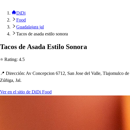
DiDi
Food
Guadalajara jal
Tacos de asada estilo sonora
Taco
s
de A
s
ada E
s
t
ilo Sonora
⭐ Ra
t
ing
:
4.5
📍 Dirección
:
Av Conce
p
cion 6712, San Jo
s
e del Valle, Tlajomulco de
Zúñiga, Jal.
Ver en el sitio de DiDi Food