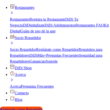
Restaurantes
Restaurantes
Registra tu Restaurante
DiDi Tu
Negocio
DiDigitalízate
DiDi Ads
Impuestos
Restaurantes FAQ
Kit
Digital
Guías de uso de la app
Socio Repartidor
Socio Repartidor
Regístrate como Repartidor
Requisitos para
Repartidores
DiDiMás+
Preguntas Frecuentes
Seguridad para
Repartidores
Ganancias
Soporte
DiDi Shop
Acerca
Acerca
Preguntas Frecuentes
Contacto
Blog
Regístrate como Repartidor