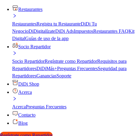
Restaurantes
Restaurantes
Registra tu Restaurante
DiDi Tu
Negocio
DiDigitalízate
DiDi Ads
Impuestos
Restaurantes FAQ
Kit
Digital
Guías de uso de la app
Socio Repartidor
Socio Repartidor
Regístrate como Repartidor
Requisitos para
Repartidores
DiDiMás+
Preguntas Frecuentes
Seguridad para
Repartidores
Ganancias
Soporte
DiDi Shop
Acerca
Acerca
Preguntas Frecuentes
Contacto
Blog
Regístrate como Repartidor