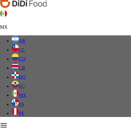
MX
AR
CL
CO
CR
DO
EC
MX
PA
PE