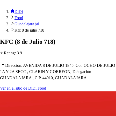
DiDi
Food
Guadalajara jal
Kfc 8 de julio 718
KFC
(
8 de Julio 718
)
⭐ Ra
t
ing
:
3.9
📍 Dirección
:
AVENIDA 8 DE JULIO 1845, Col. OCHO DE JULIO
1A Y 2A SECC , CLARIN Y GORREON, Delegación
GUADALAJARA , C.P. 44910, GUADALAJARA
Ver en el sitio de DiDi Food