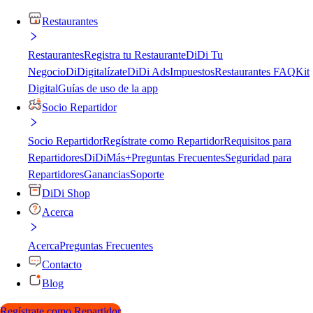
Restaurantes
Restaurantes
Registra tu Restaurante
DiDi Tu
Negocio
DiDigitalízate
DiDi Ads
Impuestos
Restaurantes FAQ
Kit
Digital
Guías de uso de la app
Socio Repartidor
Socio Repartidor
Regístrate como Repartidor
Requisitos para
Repartidores
DiDiMás+
Preguntas Frecuentes
Seguridad para
Repartidores
Ganancias
Soporte
DiDi Shop
Acerca
Acerca
Preguntas Frecuentes
Contacto
Blog
Regístrate como Repartidor