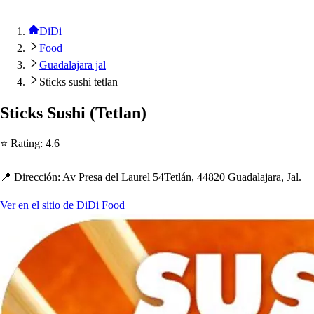
DiDi
Food
Guadalajara jal
Sticks sushi tetlan
S
t
ick
s
Su
s
h
i
(
Te
t
lan
)
⭐ Ra
t
ing
:
4.6
📍 Dirección
:
Av Pre
s
a del Laurel 54Te
t
lán, 44820 Guadalajara, Jal.
Ver en el sitio de DiDi Food