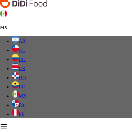
MX
AR
CL
CO
CR
DO
EC
MX
PA
PE