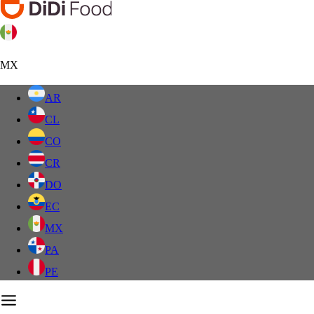
MX
AR
CL
CO
CR
DO
EC
MX
PA
PE