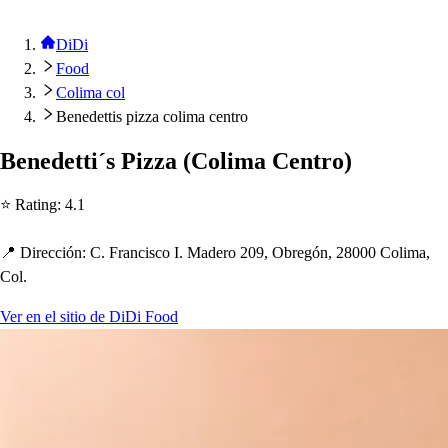
DiDi
Food
Colima col
Benedettis pizza colima centro
Benede
t
t
i´
s
Pizza
(
Colima Cen
t
ro
)
⭐ Ra
t
ing
:
4.1
📍 Dirección
:
C. Franci
s
co I. Madero 209, Obregón, 28000 Colima,
Col.
Ver en el sitio de DiDi Food