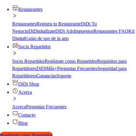
Restaurantes
Restaurantes
Registra tu Restaurante
DiDi Tu
Negocio
DiDigitalízate
DiDi Ads
Impuestos
Restaurantes FAQ
Kit
Digital
Guías de uso de la app
Socio Repartidor
Socio Repartidor
Regístrate como Repartidor
Requisitos para
Repartidores
DiDiMás+
Preguntas Frecuentes
Seguridad para
Repartidores
Ganancias
Soporte
DiDi Shop
Acerca
Acerca
Preguntas Frecuentes
Contacto
Blog
Regístrate como Repartidor