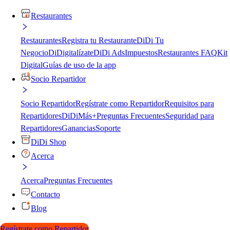
Restaurantes
Restaurantes
Registra tu Restaurante
DiDi Tu
Negocio
DiDigitalízate
DiDi Ads
Impuestos
Restaurantes FAQ
Kit
Digital
Guías de uso de la app
Socio Repartidor
Socio Repartidor
Regístrate como Repartidor
Requisitos para
Repartidores
DiDiMás+
Preguntas Frecuentes
Seguridad para
Repartidores
Ganancias
Soporte
DiDi Shop
Acerca
Acerca
Preguntas Frecuentes
Contacto
Blog
Regístrate como Repartidor