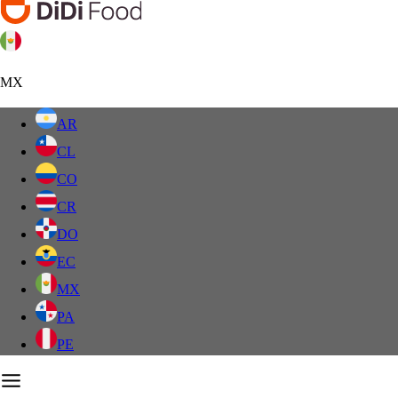
MX
AR
CL
CO
CR
DO
EC
MX
PA
PE