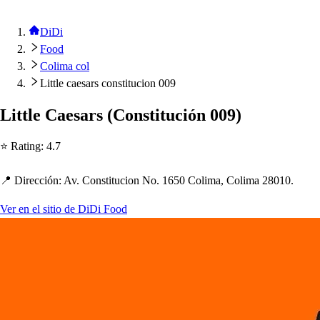
DiDi
Food
Colima col
Little caesars constitucion 009
Li
t
t
le Cae
s
ar
s
(
Con
s
t
i
t
ución 009
)
⭐ Ra
t
ing
:
4.7
📍 Dirección
:
Av. Con
s
t
i
t
ucion No. 1650 Colima, Colima 28010.
Ver en el sitio de DiDi Food