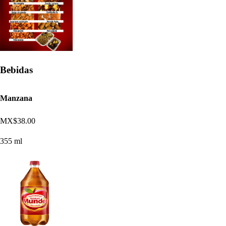
Bebidas
Manzana
MX$38.00
355 ml