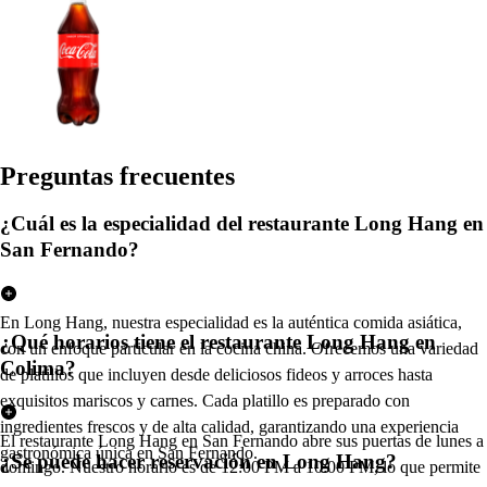
Pregun
t
a
s
frecuen
t
e
s
¿Cuál es la especialidad del restaurante Long Hang en
San Fernando?
En Long Hang, nuestra especialidad es la auténtica comida asiática,
¿Qué horarios tiene el restaurante Long Hang en
con un enfoque particular en la cocina china. Ofrecemos una variedad
Colima?
de platillos que incluyen desde deliciosos fideos y arroces hasta
exquisitos mariscos y carnes. Cada platillo es preparado con
ingredientes frescos y de alta calidad, garantizando una experiencia
El restaurante Long Hang en San Fernando abre sus puertas de lunes a
gastronómica única en San Fernando.
¿Se puede hacer reservación en Long Hang?
domingo. Nuestro horario es de 12:00 PM a 10:00 PM, lo que permite