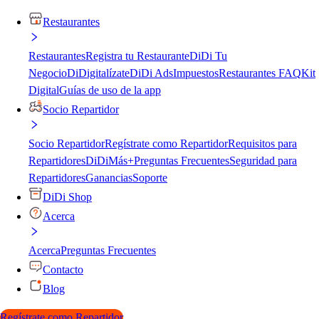
Restaurantes
Restaurantes
Registra tu Restaurante
DiDi Tu
Negocio
DiDigitalízate
DiDi Ads
Impuestos
Restaurantes FAQ
Kit
Digital
Guías de uso de la app
Socio Repartidor
Socio Repartidor
Regístrate como Repartidor
Requisitos para
Repartidores
DiDiMás+
Preguntas Frecuentes
Seguridad para
Repartidores
Ganancias
Soporte
DiDi Shop
Acerca
Acerca
Preguntas Frecuentes
Contacto
Blog
Regístrate como Repartidor