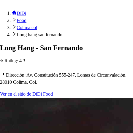
DiDi
Food
Colima col
Long hang san fernando
Long Hang - San Fernando
⭐ Ra
t
ing
:
4.3
📍 Dirección
:
Av. Con
s
t
i
t
ución 555-247, Loma
s
de Circunvalación,
28010 Colima, Col.
Ver en el sitio de DiDi Food