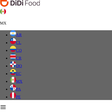
MX
AR
CL
CO
CR
DO
EC
MX
PA
PE