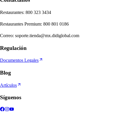
Re
s
t
auran
t
e
s
:
800 323 3434
Re
s
t
auran
t
e
s
Premium
:
800 801 0186
Correo
:
soporte.tienda@mx.didiglobal.com
Regulación
Documentos Legales
Blog
Artículos
Síguenos