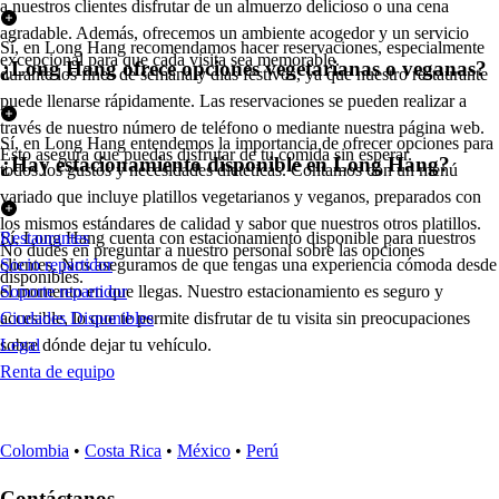
a nuestros clientes disfrutar de un almuerzo delicioso o una cena
agradable. Además, ofrecemos un ambiente acogedor y un servicio
Sí, en Long Hang recomendamos hacer reservaciones, especialmente
excepcional para que cada visita sea memorable.
¿Long Hang ofrece opciones vegetarianas o veganas?
durante los fines de semana y días festivos, ya que nuestro restaurante
puede llenarse rápidamente. Las reservaciones se pueden realizar a
través de nuestro número de teléfono o mediante nuestra página web.
Sí, en Long Hang entendemos la importancia de ofrecer opciones para
Esto asegura que puedas disfrutar de tu comida sin esperar.
¿Hay estacionamiento disponible en Long Hang?
todos los gustos y necesidades dietéticas. Contamos con un menú
variado que incluye platillos vegetarianos y veganos, preparados con
los mismos estándares de calidad y sabor que nuestros otros platillos.
Sí, Long Hang cuenta con estacionamiento disponible para nuestros
Restaurantes
No dudes en preguntar a nuestro personal sobre las opciones
clientes. Nos aseguramos de que tengas una experiencia cómoda desde
Socio repartidor
disponibles.
el momento en que llegas. Nuestro estacionamiento es seguro y
Soporte repartidor
accesible, lo que te permite disfrutar de tu visita sin preocupaciones
Ciudades Disponibles
sobre dónde dejar tu vehículo.
Legal
Renta de equipo
Colombia
•
Costa Rica
•
México
•
Perú
Contáctanos