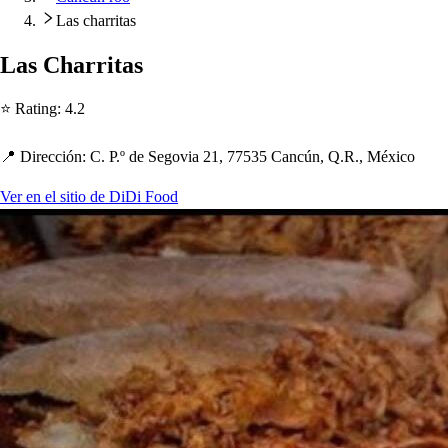
Las charritas
La
s
C
h
arri
t
a
s
⭐ Ra
t
ing
:
4.2
📍 Dirección
:
C. P.º de Segovia 21, 77535 Cancún, Q.R., México
Ver en el sitio de DiDi Food