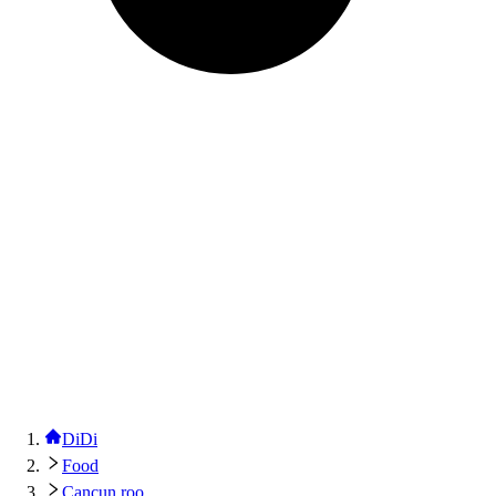
DiDi
Food
Cancun roo