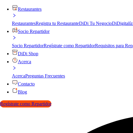
Restaurantes
Restaurantes
Registra tu Restaurante
DiDi Tu Negocio
DiDigitalíz
Socio Repartidor
Socio Repartidor
Regístrate como Repartidor
Requisitos para Rep
DiDi Shop
Acerca
Acerca
Preguntas Frecuentes
Contacto
Blog
Regístrate como Repartidor