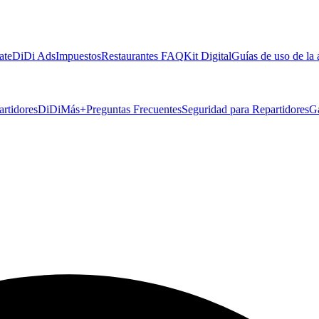
ate
DiDi Ads
Impuestos
Restaurantes FAQ
Kit Digital
Guías de uso de la
artidores
DiDiMás+
Preguntas Frecuentes
Seguridad para Repartidores
G