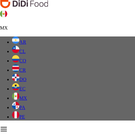
MX
AR
CL
CO
CR
DO
EC
MX
PA
PE