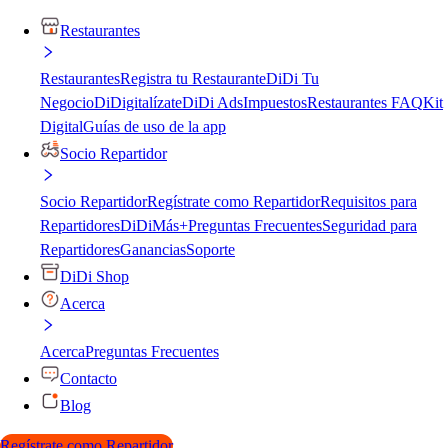
Restaurantes
Restaurantes
Registra tu Restaurante
DiDi Tu
Negocio
DiDigitalízate
DiDi Ads
Impuestos
Restaurantes FAQ
Kit
Digital
Guías de uso de la app
Socio Repartidor
Socio Repartidor
Regístrate como Repartidor
Requisitos para
Repartidores
DiDiMás+
Preguntas Frecuentes
Seguridad para
Repartidores
Ganancias
Soporte
DiDi Shop
Acerca
Acerca
Preguntas Frecuentes
Contacto
Blog
Regístrate como Repartidor