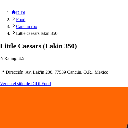
DiDi
Food
Cancun roo
Little caesars lakin 350
Li
t
t
le Cae
s
ar
s
(
Lakin 350
)
⭐ Ra
t
ing
:
4.5
📍 Dirección
:
Av. Lak'in 200, 77539 Cancún, Q.R., México
Ver en el sitio de DiDi Food