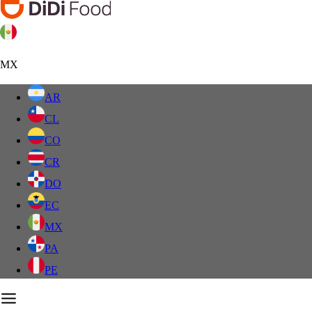
MX
AR
CL
CO
CR
DO
EC
MX
PA
PE