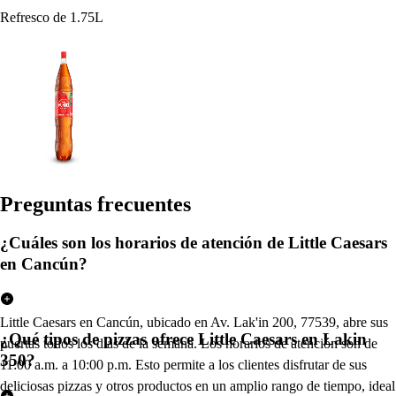
Refresco de 1.75L
Pregun
t
a
s
frecuen
t
e
s
¿Cuáles son los horarios de atención de Little Caesars
en Cancún?
Little Caesars en Cancún, ubicado en Av. Lak'in 200, 77539, abre sus
¿Qué tipos de pizzas ofrece Little Caesars en Lakin
puertas todos los días de la semana. Los horarios de atención son de
350?
11:00 a.m. a 10:00 p.m. Esto permite a los clientes disfrutar de sus
deliciosas pizzas y otros productos en un amplio rango de tiempo, ideal