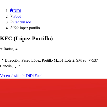
DiDi
Food
Cancun roo
Kfc lopez portillo
KFC
(
Ló
p
ez Por
t
illo
)
⭐ Ra
t
ing
:
4
📍 Dirección
:
Pa
s
eo Ló
p
ez Por
t
illo Mz.51 Lo
t
e 2, SM 98, 77537
Cancún, Q.R
Ver en el sitio de DiDi Food