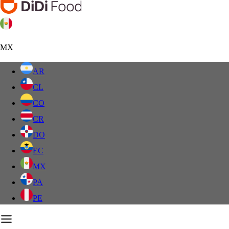
MX
AR
CL
CO
CR
DO
EC
MX
PA
PE