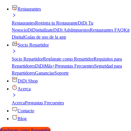
Restaurantes
Restaurantes
Registra tu Restaurante
DiDi Tu
Negocio
DiDigitalízate
DiDi Ads
Impuestos
Restaurantes FAQ
Kit
Digital
Guías de uso de la app
Socio Repartidor
Socio Repartidor
Regístrate como Repartidor
Requisitos para
Repartidores
DiDiMás+
Preguntas Frecuentes
Seguridad para
Repartidores
Ganancias
Soporte
DiDi Shop
Acerca
Acerca
Preguntas Frecuentes
Contacto
Blog
Regístrate como Repartidor