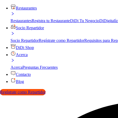
Restaurantes
Restaurantes
Registra tu Restaurante
DiDi Tu Negocio
DiDigitalíz
Socio Repartidor
Socio Repartidor
Regístrate como Repartidor
Requisitos para Rep
DiDi Shop
Acerca
Acerca
Preguntas Frecuentes
Contacto
Blog
Regístrate como Repartidor