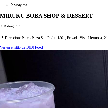
Moly tea
MIRUKU BOBA SHOP & DESSERT
⭐ Ra
t
ing
:
4.4
📍 Dirección
:
Pa
s
eo Plaza San Pedro 1801, Privada Vi
s
t
a Hermo
s
a, 2
Ver en el sitio de DiDi Food