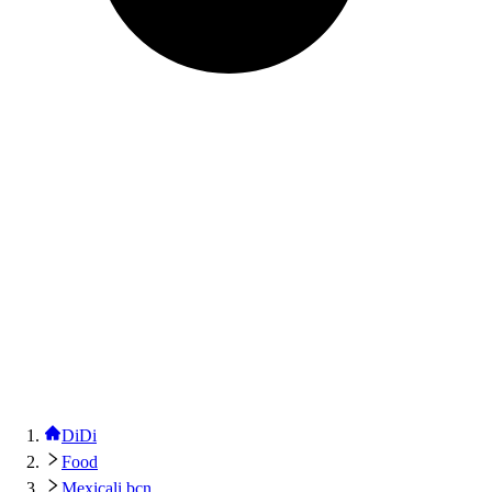
DiDi
Food
Mexicali bcn