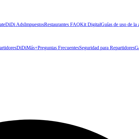
ate
DiDi Ads
Impuestos
Restaurantes FAQ
Kit Digital
Guías de uso de la
artidores
DiDiMás+
Preguntas Frecuentes
Seguridad para Repartidores
G