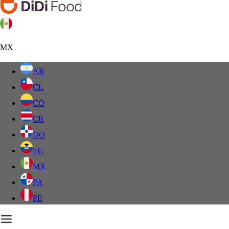
MX
AR
CL
CO
CR
DO
EC
MX
PA
PE