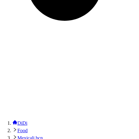
DiDi
Food
Mexicali bcn