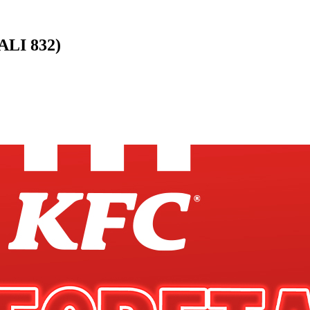
LI 832
)