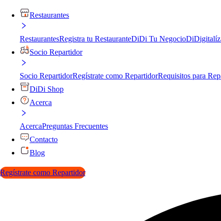
Restaurantes
Restaurantes
Registra tu Restaurante
DiDi Tu Negocio
DiDigitalíz
Socio Repartidor
Socio Repartidor
Regístrate como Repartidor
Requisitos para Rep
DiDi Shop
Acerca
Acerca
Preguntas Frecuentes
Contacto
Blog
Regístrate como Repartidor