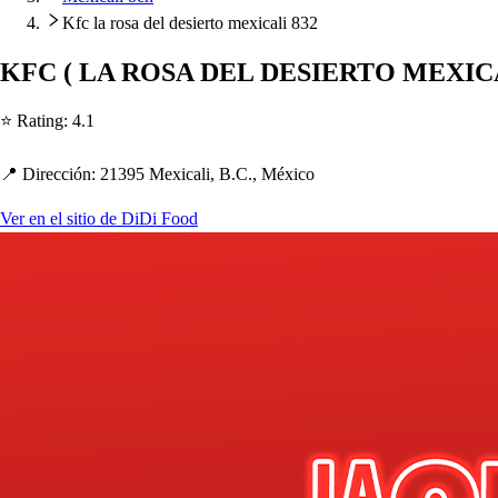
Kfc la rosa del desierto mexicali 832
KFC
(
LA ROSA DEL DESIERTO MEXICA
⭐ Ra
t
ing
:
4.1
📍 Dirección
:
21395 Mexicali, B.C., México
Ver en el sitio de DiDi Food