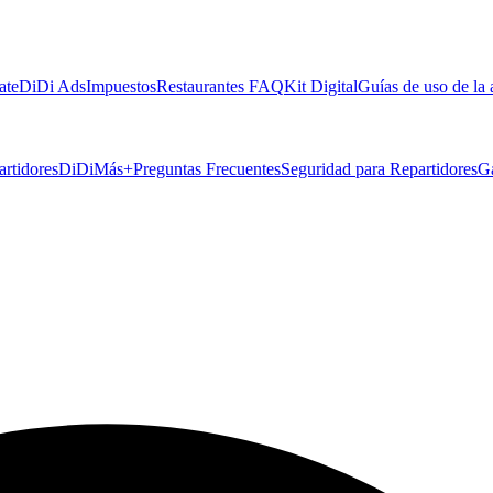
ate
DiDi Ads
Impuestos
Restaurantes FAQ
Kit Digital
Guías de uso de la
artidores
DiDiMás+
Preguntas Frecuentes
Seguridad para Repartidores
G