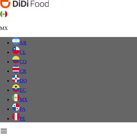
MX
AR
CL
CO
CR
DO
EC
MX
PA
PE