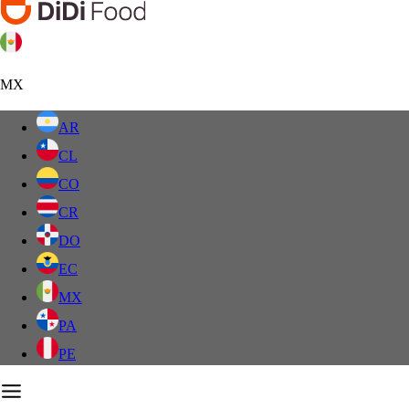
MX
AR
CL
CO
CR
DO
EC
MX
PA
PE