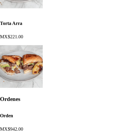
Torta Arra
MX$221.00
Ordenes
Orden
MX$942.00