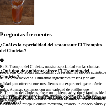
Pregun
t
a
s
frecuen
t
e
s
¿Cuál es la especialidad del restaurante El Trompito
del Chuletas?
En El Trompito del Chuletas, nuestra especialidad son las chuletas,
¿Qué tipo de ambiente ofrece El Trompito del
preparadas con recetas tradicionales que resaltan los sabores auténticos
Chuletas?
de la cocina mexicana. Utilizamos ingredientes frescos y de alta
calidad para ofrecer a nuestros clientes una experiencia gastronómica
única. Además, contamos con una variedad de platillos que
El Trompito del Chuletas ofrece un ambiente acogedor y familiar, ideal
complementan nuestras chuletas, asegurando que cada visita sea
¿El Trompito del Chuletas tiene opciones vegetarianas
para disfrutar de una comida en compañía de amigos y seres queridos.
memorable.
o veganas?
La decoración refleja la cultura mexicana, creando un espacio cálido y