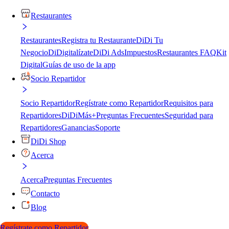
Restaurantes
Restaurantes
Registra tu Restaurante
DiDi Tu
Negocio
DiDigitalízate
DiDi Ads
Impuestos
Restaurantes FAQ
Kit
Digital
Guías de uso de la app
Socio Repartidor
Socio Repartidor
Regístrate como Repartidor
Requisitos para
Repartidores
DiDiMás+
Preguntas Frecuentes
Seguridad para
Repartidores
Ganancias
Soporte
DiDi Shop
Acerca
Acerca
Preguntas Frecuentes
Contacto
Blog
Regístrate como Repartidor