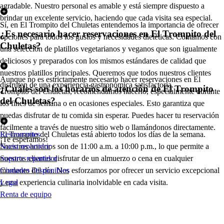
agradable. Nuestro personal es amable y está siempre dispuesto a
brindar un excelente servicio, haciendo que cada visita sea especial.
Sí, en El Trompito del Chuletas entendemos la importancia de ofrecer
¿Es necesario hacer reservaciones en El Trompito del
opciones para todos los gustos y necesidades dietéticas. Contamos con
Chuletas?
una selección de platillos vegetarianos y veganos que son igualmente
deliciosos y preparados con los mismos estándares de calidad que
nuestros platillos principales. Queremos que todos nuestros clientes
Aunque no es estrictamente necesario hacer reservaciones en El
disfruten de una experiencia gastronómica satisfactoria.
¿Cuáles son los horarios de atención de El Trompito
Trompito del Chuletas, recomendamos hacerlo, especialmente durante
del Chuletas?
los fines de semana o en ocasiones especiales. Esto garantiza que
puedas disfrutar de tu comida sin esperar. Puedes hacer tu reservación
fácilmente a través de nuestro sitio web o llamándonos directamente.
El Trompito del Chuletas está abierto todos los días de la semana.
Restaurantes
¡Te esperamos!
Nuestros horarios son de 11:00 a.m. a 10:00 p.m., lo que permite a
Socio repartidor
nuestros clientes disfrutar de un almuerzo o cena en cualquier
Soporte repartidor
momento del día. Nos esforzamos por ofrecer un servicio excepcional
Ciudades Disponibles
y una experiencia culinaria inolvidable en cada visita.
Legal
Renta de equipo