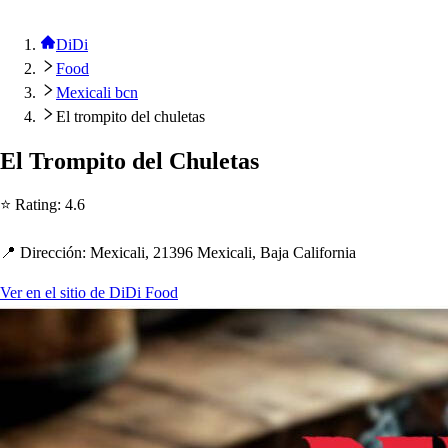
DiDi
Food
Mexicali bcn
El trompito del chuletas
El Trom
p
i
t
o del C
h
ule
t
a
s
⭐ Ra
t
ing
:
4.6
📍 Dirección
:
Mexicali, 21396 Mexicali, Baja California
Ver en el sitio de DiDi Food