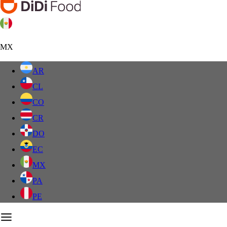
MX
AR
CL
CO
CR
DO
EC
MX
PA
PE