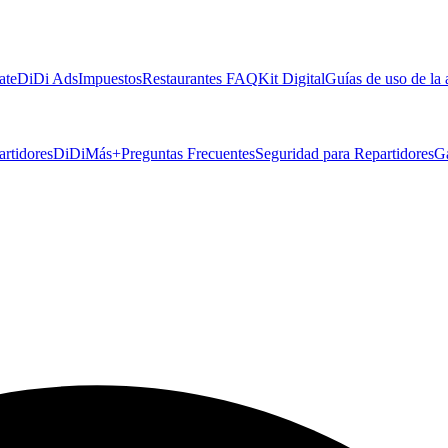
ate
DiDi Ads
Impuestos
Restaurantes FAQ
Kit Digital
Guías de uso de la
artidores
DiDiMás+
Preguntas Frecuentes
Seguridad para Repartidores
G