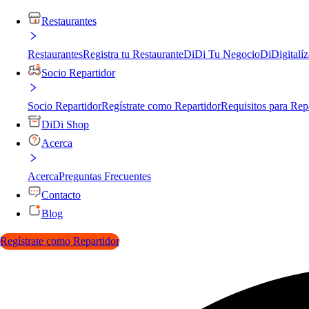
Restaurantes
Restaurantes
Registra tu Restaurante
DiDi Tu Negocio
DiDigitalíz
Socio Repartidor
Socio Repartidor
Regístrate como Repartidor
Requisitos para Rep
DiDi Shop
Acerca
Acerca
Preguntas Frecuentes
Contacto
Blog
Regístrate como Repartidor