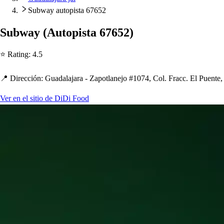
Subway autopista 67652
Subway
(
Au
t
o
p
i
s
t
a 67652
)
⭐ Ra
t
ing
:
4.5
📍 Dirección
:
Guadalajara - Za
p
o
t
lanejo #1074, Col. Fracc. El Puen
t
e,
Ver en el sitio de DiDi Food