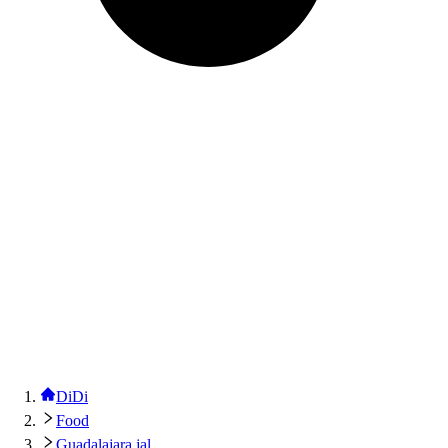
DiDi
Food
Guadalajara jal