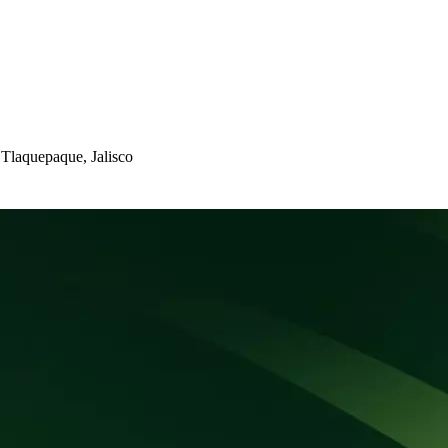
 Tlaque
p
aque, Jali
s
co