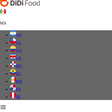
MX
AR
CL
CO
CR
DO
EC
MX
PA
PE