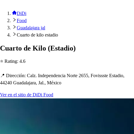
DiDi
Food
Guadalajara jal
Cuarto de kilo estadio
Cuar
t
o de Kilo
(
E
s
t
adio
)
⭐ Ra
t
ing
:
4.6
📍 Dirección
:
Calz. Inde
p
endencia Nor
t
e 2655, Fovi
s
s
s
t
e E
s
t
adio,
44240 Guadalajara, Jal., México
Ver en el sitio de DiDi Food