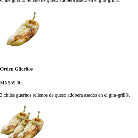
Chile güerito relleno de queso adobera asado en el gira-grill®.
Orden Güeritos
MX$59.00
3 chiles güeritos rellenos de queso adobera asados en el gira-grill®.