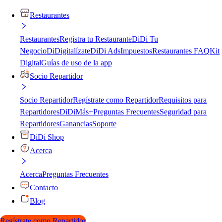
Restaurantes
Restaurantes
Registra tu Restaurante
DiDi Tu
Negocio
DiDigitalízate
DiDi Ads
Impuestos
Restaurantes FAQ
Kit
Digital
Guías de uso de la app
Socio Repartidor
Socio Repartidor
Regístrate como Repartidor
Requisitos para
Repartidores
DiDiMás+
Preguntas Frecuentes
Seguridad para
Repartidores
Ganancias
Soporte
DiDi Shop
Acerca
Acerca
Preguntas Frecuentes
Contacto
Blog
Regístrate como Repartidor