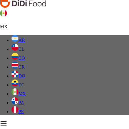
MX
AR
CL
CO
CR
DO
EC
MX
PA
PE