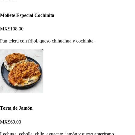
Mollete Especial Cochinita
MX$108.00
Pan telera con frijol, queso chihuahua y cochinita.
Torta de Jamón
MX$69.00
Lechuga, cebolla, chile, aguacate, jamón y queso americano.