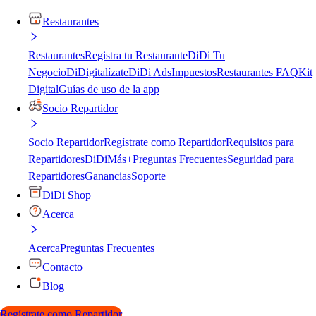
Restaurantes
Restaurantes
Registra tu Restaurante
DiDi Tu
Negocio
DiDigitalízate
DiDi Ads
Impuestos
Restaurantes FAQ
Kit
Digital
Guías de uso de la app
Socio Repartidor
Socio Repartidor
Regístrate como Repartidor
Requisitos para
Repartidores
DiDiMás+
Preguntas Frecuentes
Seguridad para
Repartidores
Ganancias
Soporte
DiDi Shop
Acerca
Acerca
Preguntas Frecuentes
Contacto
Blog
Regístrate como Repartidor