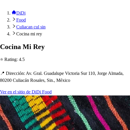
DiDi
Food
Culiacan cul sin
Cocina mi rey
Cocina Mi Rey
⭐ Ra
t
ing
:
4.5
📍 Dirección
:
Av. Gral. Guadalu
p
e Vic
t
oria Sur 110, Jorge Almada,
80200 Culiacán Ro
s
ale
s
, Sin., México
Ver en el sitio de DiDi Food