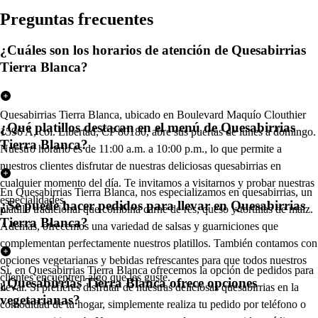
Pregun
t
a
s
frecuen
t
e
s
¿Cuáles son los horarios de atención de Quesabirrias
Tierra Blanca?
Quesabirrias Tierra Blanca, ubicado en Boulevard Maquío Clouthier
¿Qué platillos destacan en el menú de Quesabirrias
1596 A, col. Libertad, CP 80180, abre sus puertas de lunes a domingo.
Tierra Blanca?
Nuestro horario es de 11:00 a.m. a 10:00 p.m., lo que permite a
nuestros clientes disfrutar de nuestras deliciosas quesabirrias en
cualquier momento del día. Te invitamos a visitarnos y probar nuestras
En Quesabirrias Tierra Blanca, nos especializamos en quesabirrias, un
especialidades.
¿Se puede hacer pedidos para llevar en Quesabirrias
platillo tradicional que combina carne de res, queso y tortillas de maíz.
Tierra Blanca?
Además, ofrecemos una variedad de salsas y guarniciones que
complementan perfectamente nuestros platillos. También contamos con
opciones vegetarianas y bebidas refrescantes para que todos nuestros
Sí, en Quesabirrias Tierra Blanca ofrecemos la opción de pedidos para
clientes encuentren algo que les guste.
¿Quesabirrias Tierra Blanca ofrece opciones
llevar. Si prefieres disfrutar de nuestras deliciosas quesabirrias en la
vegetarianas?
comodidad de tu hogar, simplemente realiza tu pedido por teléfono o