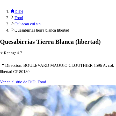
DiDi
Food
Culiacan cul sin
Quesabirrias tierra blanca libertad
Que
s
abirria
s
Tierra Blanca
(
liber
t
ad
)
⭐ Ra
t
ing
:
4.7
📍 Dirección
:
BOULEVARD MAQUIO CLOUTHIER 1596 A, col.
liber
t
ad CP 80180
Ver en el sitio de DiDi Food