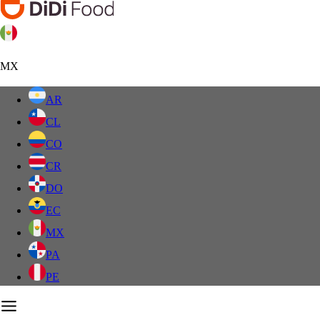
MX
AR
CL
CO
CR
DO
EC
MX
PA
PE