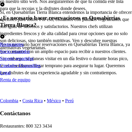
en nuestro sitio web. Nos aseguraremos de que tu comida esté lista
para que la recojas y la disfrutes donde desees.
Sí, en Quesabirrias Tierra Blanca entendemos la importancia de ofrecer
¿Es necesario hacer reservaciones en Quesabirrias
opciones para todos. Por eso, contamos con platillos vegetarianos que
Tierra Blanca?
son igual de sabrosos y satisfactorios. Nuestros chefs utilizan
ingredientes frescos y de alta calidad para crear opciones que no solo
son deliciosas, sino también nutritivas. Ven y descubre nuestras
No es necesario hacer reservaciones en Quesabirrias Tierra Blanca, ya
Restaurantes
alternativas vegetarianas.
que contamos con un amplio espacio para recibir a nuestros clientes.
Socio repartidor
Sin embargo, si planeas visitar en un día festivo o durante horas pico,
Soporte repartidor
te recomendamos llegar temprano para asegurar tu lugar. Queremos
Ciudades Disponibles
que disfrutes de una experiencia agradable y sin contratiempos.
Legal
Renta de equipo
Colombia
•
Costa Rica
•
México
•
Perú
Contáctanos
Re
s
t
auran
t
e
s
:
800 323 3434