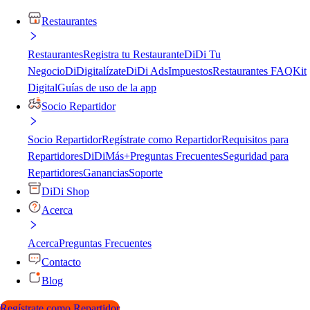
Restaurantes
Restaurantes
Registra tu Restaurante
DiDi Tu
Negocio
DiDigitalízate
DiDi Ads
Impuestos
Restaurantes FAQ
Kit
Digital
Guías de uso de la app
Socio Repartidor
Socio Repartidor
Regístrate como Repartidor
Requisitos para
Repartidores
DiDiMás+
Preguntas Frecuentes
Seguridad para
Repartidores
Ganancias
Soporte
DiDi Shop
Acerca
Acerca
Preguntas Frecuentes
Contacto
Blog
Regístrate como Repartidor