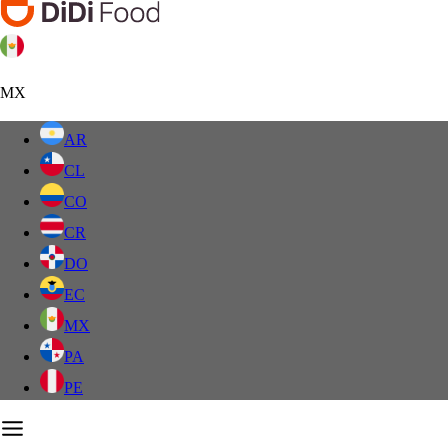
MX
AR
CL
CO
CR
DO
EC
MX
PA
PE