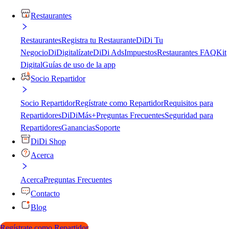
Restaurantes
Restaurantes
Registra tu Restaurante
DiDi Tu
Negocio
DiDigitalízate
DiDi Ads
Impuestos
Restaurantes FAQ
Kit
Digital
Guías de uso de la app
Socio Repartidor
Socio Repartidor
Regístrate como Repartidor
Requisitos para
Repartidores
DiDiMás+
Preguntas Frecuentes
Seguridad para
Repartidores
Ganancias
Soporte
DiDi Shop
Acerca
Acerca
Preguntas Frecuentes
Contacto
Blog
Regístrate como Repartidor