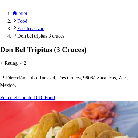
DiDi
Food
Zacatecas zac
Don bel tripitas 3 cruces
Don Bel Tri
p
i
t
a
s
(
3 Cruce
s
)
⭐ Ra
t
ing
:
4.2
📍 Dirección
:
Julio Ruela
s
4, Tre
s
Cruce
s
, 98064 Zaca
t
eca
s
, Zac.,
Mexico,
Ver en el sitio de DiDi Food