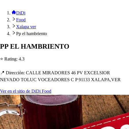
DiDi
Food
Xalapa ver
Pp el hambriento
PP EL HAMBRIENTO
⭐ Ra
t
ing
:
4.3
📍 Dirección
:
CALLE MIRADORES 46 PV EXCELSIOR
NEVADO TOLUC VOCEADORES C P 91133 XALAPA,VER
Ver en el sitio de DiDi Food