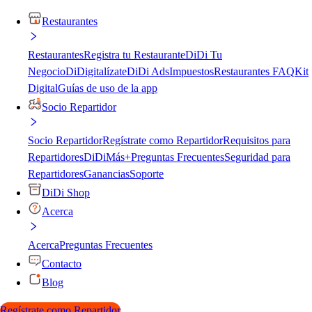
Restaurantes
Restaurantes
Registra tu Restaurante
DiDi Tu
Negocio
DiDigitalízate
DiDi Ads
Impuestos
Restaurantes FAQ
Kit
Digital
Guías de uso de la app
Socio Repartidor
Socio Repartidor
Regístrate como Repartidor
Requisitos para
Repartidores
DiDiMás+
Preguntas Frecuentes
Seguridad para
Repartidores
Ganancias
Soporte
DiDi Shop
Acerca
Acerca
Preguntas Frecuentes
Contacto
Blog
Regístrate como Repartidor