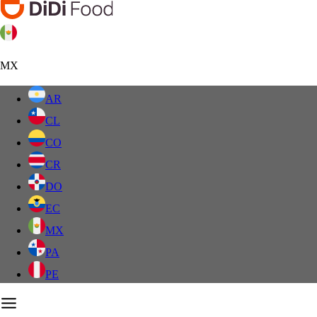
MX
AR
CL
CO
CR
DO
EC
MX
PA
PE