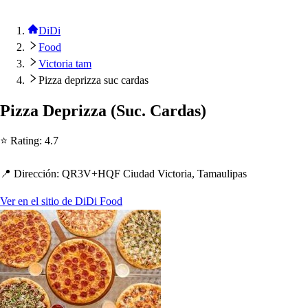
DiDi
Food
Victoria tam
Pizza deprizza suc cardas
Pizza De
p
rizza
(
Suc. Carda
s
)
⭐ Ra
t
ing
:
4.7
📍 Dirección
:
QR3V+HQF Ciudad Vic
t
oria, Tamauli
p
a
s
Ver en el sitio de DiDi Food