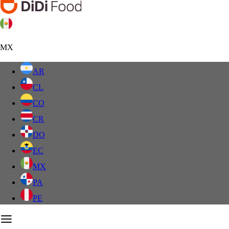
MX
AR
CL
CO
CR
DO
EC
MX
PA
PE