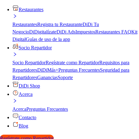
Restaurantes
Restaurantes
Registra tu Restaurante
DiDi Tu
Negocio
DiDigitalízate
DiDi Ads
Impuestos
Restaurantes FAQ
Kit
Digital
Guías de uso de la app
Socio Repartidor
Socio Repartidor
Regístrate como Repartidor
Requisitos para
Repartidores
DiDiMás+
Preguntas Frecuentes
Seguridad para
Repartidores
Ganancias
Soporte
DiDi Shop
Acerca
Acerca
Preguntas Frecuentes
Contacto
Blog
Regístrate como Repartidor