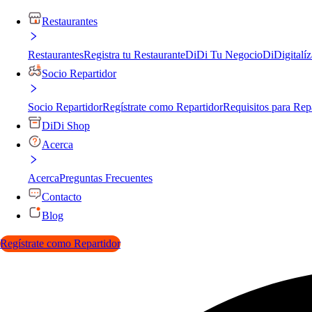
Restaurantes
Restaurantes
Registra tu Restaurante
DiDi Tu Negocio
DiDigitalíz
Socio Repartidor
Socio Repartidor
Regístrate como Repartidor
Requisitos para Rep
DiDi Shop
Acerca
Acerca
Preguntas Frecuentes
Contacto
Blog
Regístrate como Repartidor