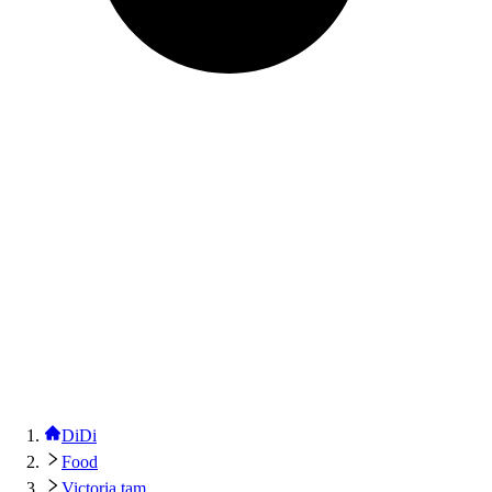
DiDi
Food
Victoria tam