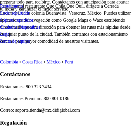
preparar todo para recibirte. Contáctanos con anticipación para apartar
Para llegar al restaurante Que Chila Que Quil, dirígete a Cerrada
Restaurantes
tu mesa y garantizar el mejor servicio.
Lucero 94, en la colonia Buenavista, Veracruz, México. Puedes utilizar
Socio repartidor
aplicaciones de navegación como Google Maps o Waze escribiendo
Soporte repartidor
directamente nuestra dirección para obtener las rutas más rápidas desde
Ciudades Disponibles
cualquier punto de la ciudad. También contamos con estacionamiento
Legal
cercano para mayor comodidad de nuestros visitantes.
Renta de equipo
Colombia
•
Costa Rica
•
México
•
Perú
Contáctanos
Re
s
t
auran
t
e
s
:
800 323 3434
Re
s
t
auran
t
e
s
Premium
:
800 801 0186
Correo
:
soporte.tienda@mx.didiglobal.com
Regulación