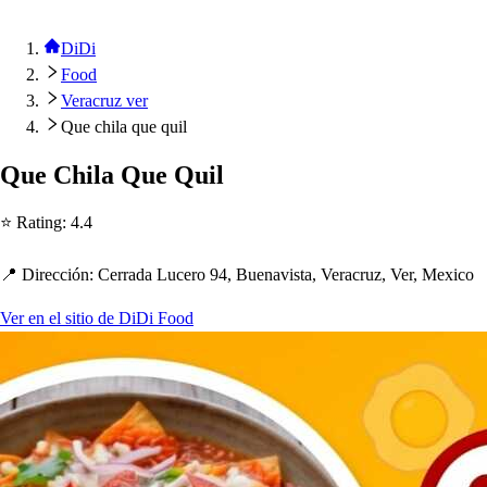
DiDi
Food
Veracruz ver
Que chila que quil
Que C
h
ila Que Quil
⭐ Ra
t
ing
:
4.4
📍 Dirección
:
Cerrada Lucero 94, Buenavi
s
t
a, Veracruz, Ver, Mexico
Ver en el sitio de DiDi Food