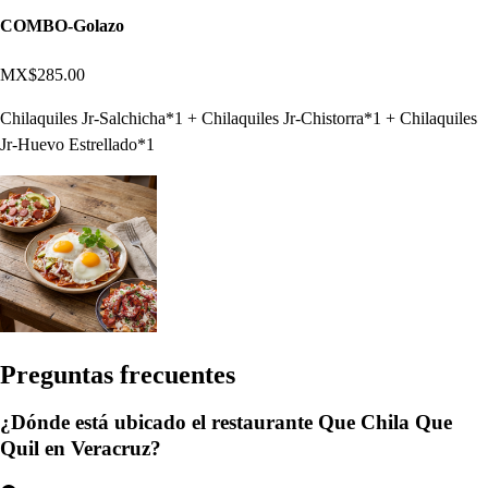
COMBO-Golazo
MX$285.00
Chilaquiles Jr-Salchicha*1 + Chilaquiles Jr-Chistorra*1 + Chilaquiles
Jr-Huevo Estrellado*1
Pregun
t
a
s
frecuen
t
e
s
¿Dónde está ubicado el restaurante Que Chila Que
Quil en Veracruz?