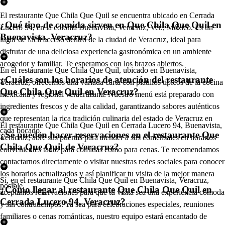
El restaurante Que Chila Que Quil se encuentra ubicado en Cerrada
¿Qué tipo de comida sirven en Que Chila Que Quil en
Lucero 94, en la colonia Buenavista, Veracruz, Ver., México. Es un
Buenavista, Veracruz?
lugar de fácil acceso dentro de la ciudad de Veracruz, ideal para
disfrutar de una deliciosa experiencia gastronómica en un ambiente
acogedor y familiar. Te esperamos con los brazos abiertos.
En el restaurante Que Chila Que Quil, ubicado en Buenavista,
¿Cuáles son los horarios de atención del restaurante
Veracruz, ofrecemos una variada carta con platillos típicos de la cocina
Que Chila Que Quil en Veracruz?
mexicana y regional veracruzana. Nuestro menú está preparado con
ingredientes frescos y de alta calidad, garantizando sabores auténticos
que representan la rica tradición culinaria del estado de Veracruz en
El restaurante Que Chila Que Quil en Cerrada Lucero 94, Buenavista,
cada bocado.
¿Se pueden hacer reservaciones en el restaurante Que
Veracruz, abre sus puertas para atender a sus comensales en horarios
Chila Que Quil de Veracruz?
convenientes tanto para comidas como para cenas. Te recomendamos
contactarnos directamente o visitar nuestras redes sociales para conocer
los horarios actualizados y así planificar tu visita de la mejor manera
Sí, en el restaurante Que Chila Que Quil en Buenavista, Veracruz,
posible.
¿Cómo llegar al restaurante Que Chila Que Quil en
aceptamos reservaciones para que tu visita sea una experiencia cómoda
Cerrada Lucero 94, Veracruz?
y sin contratiempos. Ya sea para celebraciones especiales, reuniones
familiares o cenas románticas, nuestro equipo estará encantado de