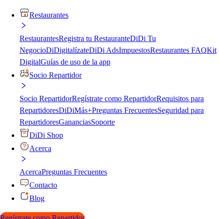
Restaurantes
Restaurantes
Registra tu Restaurante
DiDi Tu
Negocio
DiDigitalízate
DiDi Ads
Impuestos
Restaurantes FAQ
Kit
Digital
Guías de uso de la app
Socio Repartidor
Socio Repartidor
Regístrate como Repartidor
Requisitos para
Repartidores
DiDiMás+
Preguntas Frecuentes
Seguridad para
Repartidores
Ganancias
Soporte
DiDi Shop
Acerca
Acerca
Preguntas Frecuentes
Contacto
Blog
Regístrate como Repartidor