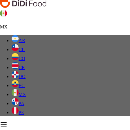
MX
AR
CL
CO
CR
DO
EC
MX
PA
PE