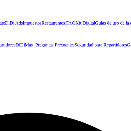
ate
DiDi Ads
Impuestos
Restaurantes FAQ
Kit Digital
Guías de uso de la
artidores
DiDiMás+
Preguntas Frecuentes
Seguridad para Repartidores
G