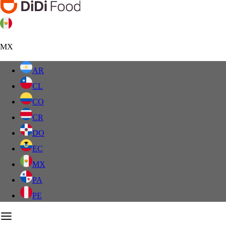
MX
AR
CL
CO
CR
DO
EC
MX
PA
PE