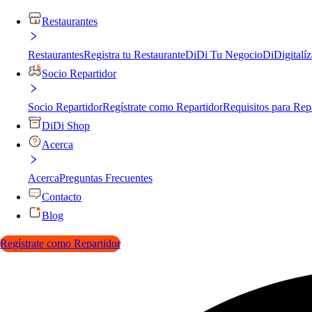
Restaurantes
Restaurantes
Registra tu Restaurante
DiDi Tu Negocio
DiDigitalíz
Socio Repartidor
Socio Repartidor
Regístrate como Repartidor
Requisitos para Rep
DiDi Shop
Acerca
Acerca
Preguntas Frecuentes
Contacto
Blog
Regístrate como Repartidor