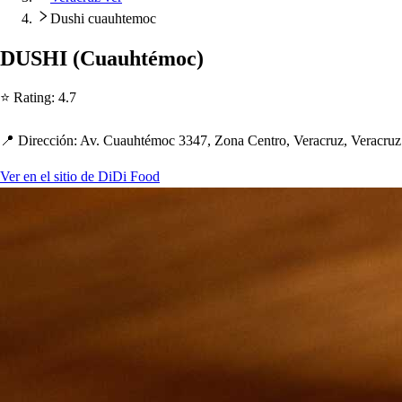
Dushi cuauhtemoc
DUSHI
(
Cuau
h
t
émoc
)
⭐ Ra
t
ing
:
4.7
📍 Dirección
:
Av. Cuau
h
t
émoc 3347, Zona Cen
t
ro, Veracruz, Veracru
Ver en el sitio de DiDi Food