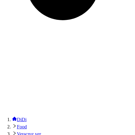
DiDi
Food
Veracruz ver