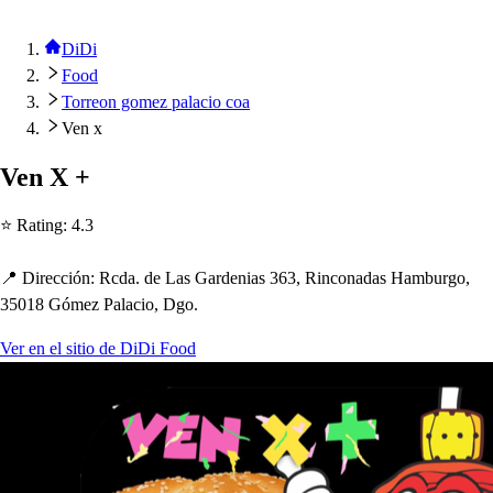
DiDi
Food
Torreon gomez palacio coa
Ven x
Ven X +
⭐ Ra
t
ing
:
4.3
📍 Dirección
:
Rcda. de La
s
Gardenia
s
363, Rinconada
s
Hamburgo,
35018 Gómez Palacio, Dgo.
Ver en el sitio de DiDi Food