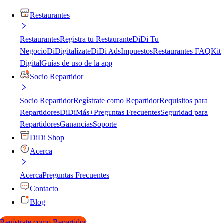
Restaurantes
Restaurantes
Registra tu Restaurante
DiDi Tu
Negocio
DiDigitalízate
DiDi Ads
Impuestos
Restaurantes FAQ
Kit
Digital
Guías de uso de la app
Socio Repartidor
Socio Repartidor
Regístrate como Repartidor
Requisitos para
Repartidores
DiDiMás+
Preguntas Frecuentes
Seguridad para
Repartidores
Ganancias
Soporte
DiDi Shop
Acerca
Acerca
Preguntas Frecuentes
Contacto
Blog
Regístrate como Repartidor