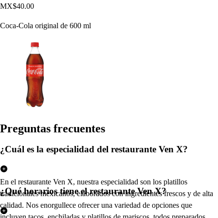
MX$40.00
Coca-Cola original de 600 ml
Pregun
t
a
s
frecuen
t
e
s
¿Cuál es la especialidad del restaurante Ven X?
En el restaurante Ven X, nuestra especialidad son los platillos
¿Qué horarios tiene el restaurante Ven X?
tradicionales mexicanos, elaborados con ingredientes frescos y de alta
calidad. Nos enorgullece ofrecer una variedad de opciones que
incluyen tacos, enchiladas y platillos de mariscos, todos preparados