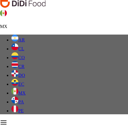
MX
AR
CL
CO
CR
DO
EC
MX
PA
PE