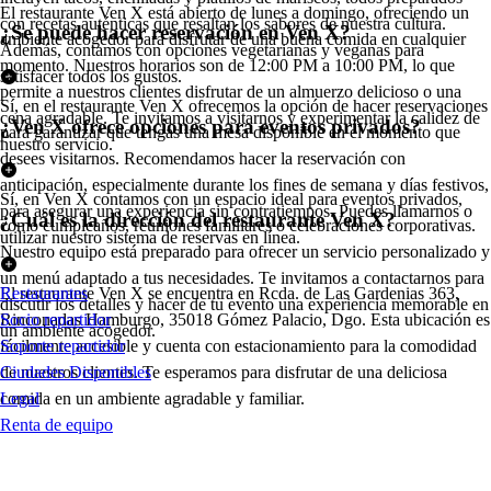
El restaurante Ven X está abierto de lunes a domingo, ofreciendo un
con recetas auténticas que resaltan los sabores de nuestra cultura.
¿Se puede hacer reservación en Ven X?
ambiente acogedor para disfrutar de una buena comida en cualquier
Además, contamos con opciones vegetarianas y veganas para
momento. Nuestros horarios son de 12:00 PM a 10:00 PM, lo que
satisfacer todos los gustos.
permite a nuestros clientes disfrutar de un almuerzo delicioso o una
Sí, en el restaurante Ven X ofrecemos la opción de hacer reservaciones
cena agradable. Te invitamos a visitarnos y experimentar la calidez de
¿Ven X ofrece opciones para eventos privados?
para garantizar que tengas una mesa disponible en el momento que
nuestro servicio.
desees visitarnos. Recomendamos hacer la reservación con
anticipación, especialmente durante los fines de semana y días festivos,
Sí, en Ven X contamos con un espacio ideal para eventos privados,
para asegurar una experiencia sin contratiempos. Puedes llamarnos o
¿Cuál es la dirección del restaurante Ven X?
como cumpleaños, reuniones familiares o celebraciones corporativas.
utilizar nuestro sistema de reservas en línea.
Nuestro equipo está preparado para ofrecer un servicio personalizado y
un menú adaptado a tus necesidades. Te invitamos a contactarnos para
El restaurante Ven X se encuentra en Rcda. de Las Gardenias 363,
Restaurantes
discutir los detalles y hacer de tu evento una experiencia memorable en
Rinconadas Hamburgo, 35018 Gómez Palacio, Dgo. Esta ubicación es
Socio repartidor
un ambiente acogedor.
fácilmente accesible y cuenta con estacionamiento para la comodidad
Soporte repartidor
de nuestros clientes. Te esperamos para disfrutar de una deliciosa
Ciudades Disponibles
comida en un ambiente agradable y familiar.
Legal
Renta de equipo