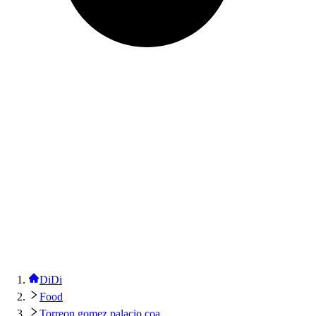
DiDi
Food
Torreon gomez palacio coa