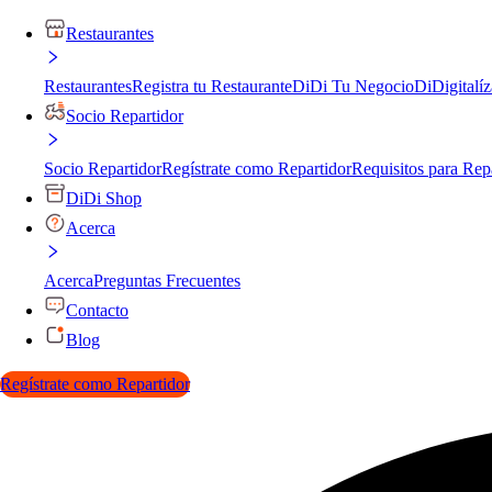
Restaurantes
Restaurantes
Registra tu Restaurante
DiDi Tu Negocio
DiDigitalíz
Socio Repartidor
Socio Repartidor
Regístrate como Repartidor
Requisitos para Rep
DiDi Shop
Acerca
Acerca
Preguntas Frecuentes
Contacto
Blog
Regístrate como Repartidor