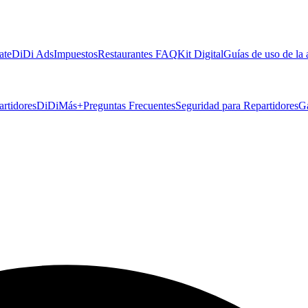
ate
DiDi Ads
Impuestos
Restaurantes FAQ
Kit Digital
Guías de uso de la
artidores
DiDiMás+
Preguntas Frecuentes
Seguridad para Repartidores
G