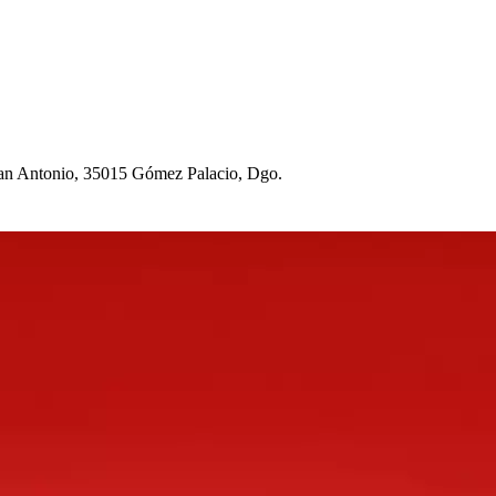
San An
t
onio, 35015 Gómez Palacio, Dgo.