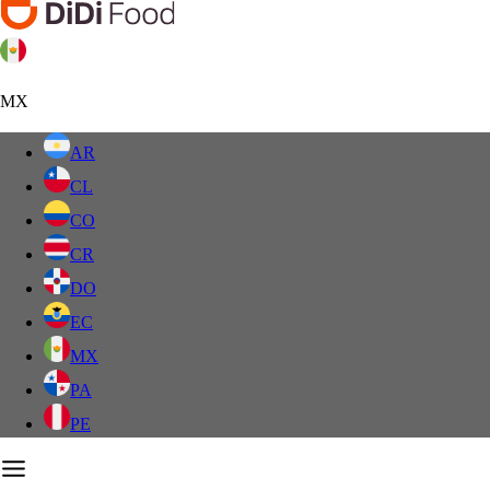
MX
AR
CL
CO
CR
DO
EC
MX
PA
PE