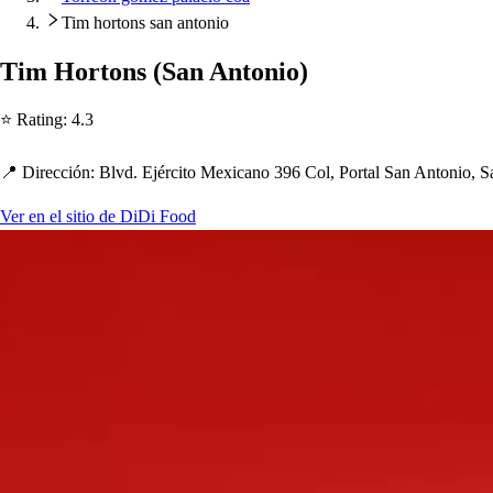
Tim hortons san antonio
Tim Hor
t
on
s
(
San An
t
onio
)
⭐ Ra
t
ing
:
4.3
📍 Dirección
:
Blvd. Ejérci
t
o Mexicano 396 Col, Por
t
al San An
t
onio, 
Ver en el sitio de DiDi Food