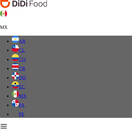
MX
AR
CL
CO
CR
DO
EC
MX
PA
PE