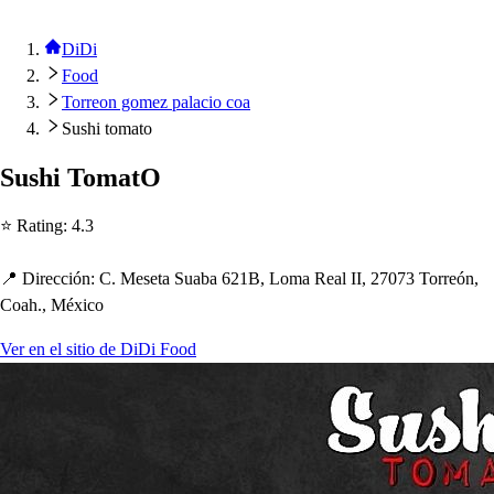
DiDi
Food
Torreon gomez palacio coa
Sushi tomato
Su
s
h
i Toma
t
O
⭐ Ra
t
ing
:
4.3
📍 Dirección
:
C. Me
s
e
t
a Suaba 621B, Loma Real II, 27073 Torreón,
Coa
h
., México
Ver en el sitio de DiDi Food