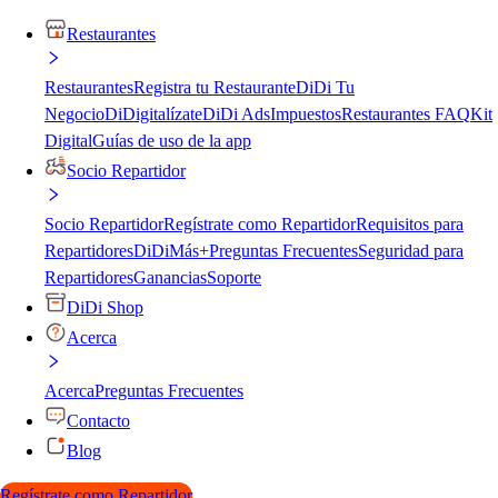
Restaurantes
Restaurantes
Registra tu Restaurante
DiDi Tu
Negocio
DiDigitalízate
DiDi Ads
Impuestos
Restaurantes FAQ
Kit
Digital
Guías de uso de la app
Socio Repartidor
Socio Repartidor
Regístrate como Repartidor
Requisitos para
Repartidores
DiDiMás+
Preguntas Frecuentes
Seguridad para
Repartidores
Ganancias
Soporte
DiDi Shop
Acerca
Acerca
Preguntas Frecuentes
Contacto
Blog
Regístrate como Repartidor