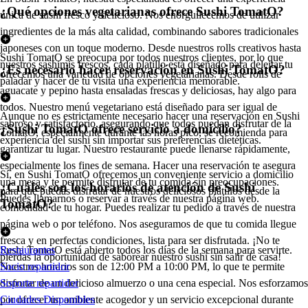
¿Qué opciones vegetarianas ofrece Sushi TomatO?
única de sushi fresco y delicioso. Nos enorgullecemos de utilizar
ingredientes de la más alta calidad, combinando sabores tradicionales
japoneses con un toque moderno. Desde nuestros rolls creativos hasta
Sushi TomatO se preocupa por todos nuestros clientes, por lo que
nuestros sashimis frescos, cada platillo está diseñado para deleitar tu
¿Es necesario hacer reservación en Sushi TomatO?
ofrecemos una variedad de opciones vegetarianas. Desde rolls de
paladar y hacer de tu visita una experiencia memorable.
aguacate y pepino hasta ensaladas frescas y deliciosas, hay algo para
todos. Nuestro menú vegetariano está diseñado para ser igual de
Aunque no es estrictamente necesario hacer una reservación en Sushi
sabroso y satisfactorio, asegurando que todos puedan disfrutar de la
¿Sushi TomatO ofrece servicio a domicilio?
TomatO, especialmente durante las horas pico, se recomienda para
experiencia del sushi sin importar sus preferencias dietéticas.
garantizar tu lugar. Nuestro restaurante puede llenarse rápidamente,
especialmente los fines de semana. Hacer una reservación te asegura
Sí, en Sushi TomatO ofrecemos un conveniente servicio a domicilio
una mesa y te permite disfrutar de tu comida sin preocupaciones.
¿Cuáles son los horarios de atención de Sushi
para que puedas disfrutar de nuestros deliciosos platillos desde la
Puedes llamarnos o reservar a través de nuestra página web.
TomatO?
comodidad de tu hogar. Puedes realizar tu pedido a través de nuestra
página web o por teléfono. Nos aseguramos de que tu comida llegue
fresca y en perfectas condiciones, lista para ser disfrutada. ¡No te
Sushi TomatO está abierto todos los días de la semana para servirte.
Restaurantes
pierdas la oportunidad de saborear nuestro sushi sin salir de casa!
Nuestros horarios son de 12:00 PM a 10:00 PM, lo que te permite
Socio repartidor
disfrutar de un delicioso almuerzo o una cena especial. Nos esforzamos
Soporte repartidor
por ofrecer un ambiente acogedor y un servicio excepcional durante
Ciudades Disponibles