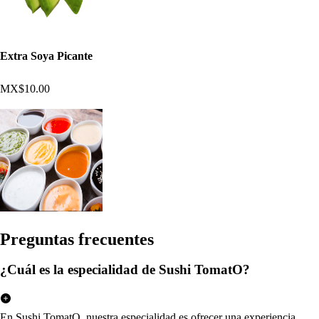
Extra Soya Picante
MX$10.00
Pregun
t
a
s
frecuen
t
e
s
¿Cuál es la especialidad de Sushi TomatO?
En Sushi TomatO, nuestra especialidad es ofrecer una experiencia