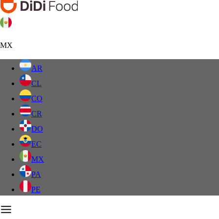
MX
AR
CL
CO
CR
DO
EC
MX
PA
PE