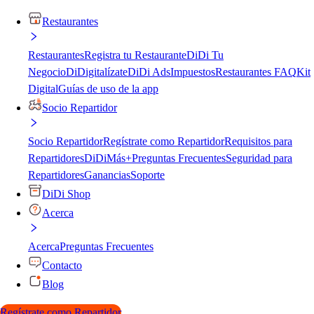
Restaurantes
Restaurantes
Registra tu Restaurante
DiDi Tu
Negocio
DiDigitalízate
DiDi Ads
Impuestos
Restaurantes FAQ
Kit
Digital
Guías de uso de la app
Socio Repartidor
Socio Repartidor
Regístrate como Repartidor
Requisitos para
Repartidores
DiDiMás+
Preguntas Frecuentes
Seguridad para
Repartidores
Ganancias
Soporte
DiDi Shop
Acerca
Acerca
Preguntas Frecuentes
Contacto
Blog
Regístrate como Repartidor