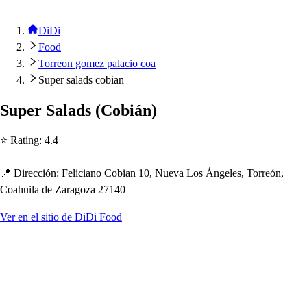
DiDi
Food
Torreon gomez palacio coa
Super salads cobian
Su
p
er Salad
s
(
Cobián
)
⭐ Ra
t
ing
:
4.4
📍 Dirección
:
Feliciano Cobian 10, Nueva Lo
s
Ángele
s
, Torreón,
Coa
h
uila de Zaragoza 27140
Ver en el sitio de DiDi Food