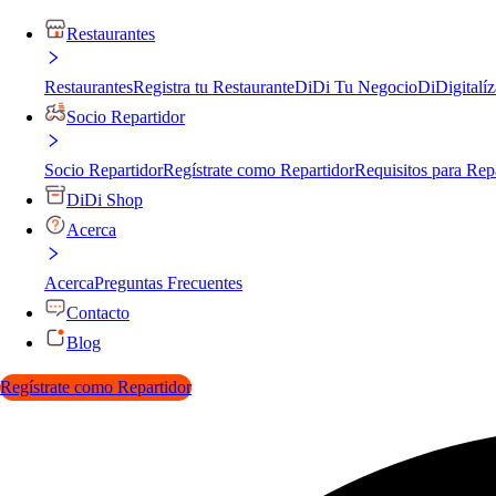
Restaurantes
Restaurantes
Registra tu Restaurante
DiDi Tu Negocio
DiDigitalíz
Socio Repartidor
Socio Repartidor
Regístrate como Repartidor
Requisitos para Rep
DiDi Shop
Acerca
Acerca
Preguntas Frecuentes
Contacto
Blog
Regístrate como Repartidor