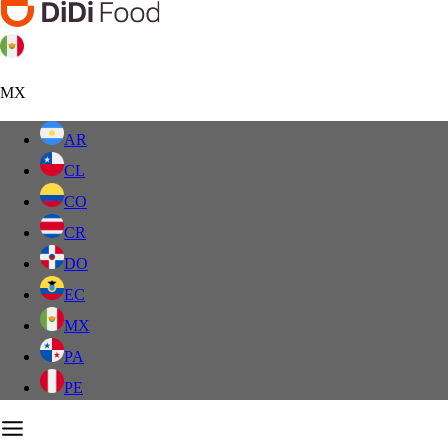
MX
AR
CL
CO
CR
DO
EC
MX
PA
PE