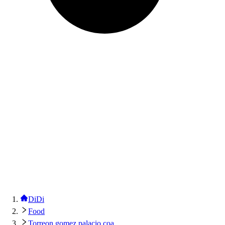
DiDi
Food
Torreon gomez palacio coa