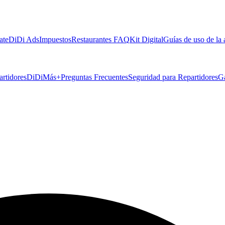
ate
DiDi Ads
Impuestos
Restaurantes FAQ
Kit Digital
Guías de uso de la
artidores
DiDiMás+
Preguntas Frecuentes
Seguridad para Repartidores
G