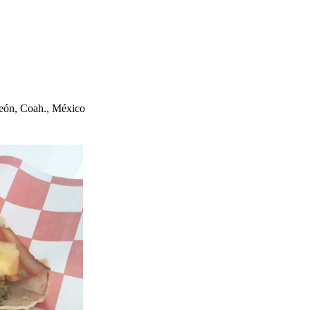
reón, Coa
h
., México