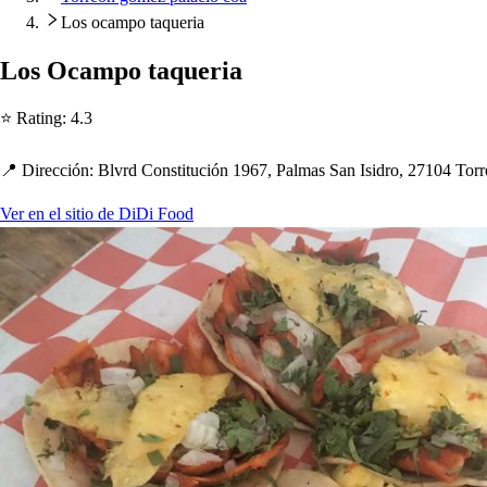
Los ocampo taqueria
Lo
s
Ocam
p
o
t
aqueria
⭐ Ra
t
ing
:
4.3
📍 Dirección
:
Blvrd Con
s
t
i
t
ución 1967, Palma
s
San I
s
idro, 27104 Tor
Ver en el sitio de DiDi Food