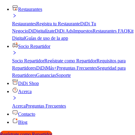
Restaurantes
Restaurantes
Registra tu Restaurante
DiDi Tu
Negocio
DiDigitalízate
DiDi Ads
Impuestos
Restaurantes FAQ
Kit
Digital
Guías de uso de la app
Socio Repartidor
Socio Repartidor
Regístrate como Repartidor
Requisitos para
Repartidores
DiDiMás+
Preguntas Frecuentes
Seguridad para
Repartidores
Ganancias
Soporte
DiDi Shop
Acerca
Acerca
Preguntas Frecuentes
Contacto
Blog
Regístrate como Repartidor