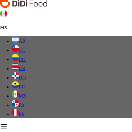
MX
AR
CL
CO
CR
DO
EC
MX
PA
PE