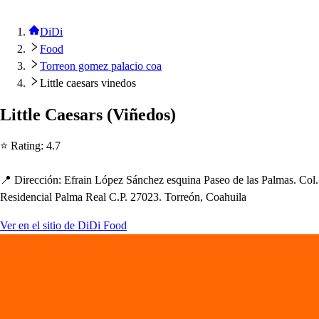
DiDi
Food
Torreon gomez palacio coa
Little caesars vinedos
Li
t
t
le Cae
s
ar
s
(
Viñedo
s
)
⭐ Ra
t
ing
:
4.7
📍 Dirección
:
Efrain Ló
p
ez Sánc
h
ez e
s
quina Pa
s
eo de la
s
Palma
s
. Col.
Re
s
idencial Palma Real C.P. 27023. Torreón, Coa
h
uila
Ver en el sitio de DiDi Food