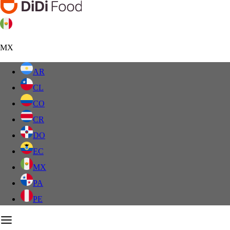
MX
AR
CL
CO
CR
DO
EC
MX
PA
PE