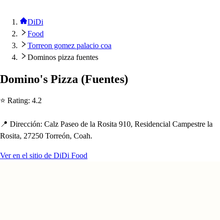
DiDi
Food
Torreon gomez palacio coa
Dominos pizza fuentes
Domino'
s
Pizza
(
Fuen
t
e
s
)
⭐ Ra
t
ing
:
4.2
📍 Dirección
:
Calz Pa
s
eo de la Ro
s
i
t
a 910, Re
s
idencial Cam
p
e
s
t
re la
Ro
s
i
t
a, 27250 Torreón, Coa
h
.
Ver en el sitio de DiDi Food