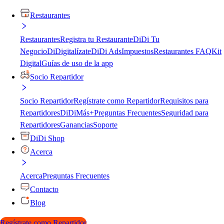
Restaurantes
Restaurantes
Registra tu Restaurante
DiDi Tu
Negocio
DiDigitalízate
DiDi Ads
Impuestos
Restaurantes FAQ
Kit
Digital
Guías de uso de la app
Socio Repartidor
Socio Repartidor
Regístrate como Repartidor
Requisitos para
Repartidores
DiDiMás+
Preguntas Frecuentes
Seguridad para
Repartidores
Ganancias
Soporte
DiDi Shop
Acerca
Acerca
Preguntas Frecuentes
Contacto
Blog
Regístrate como Repartidor