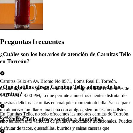
Pregun
t
a
s
frecuen
t
e
s
¿Cuáles son los horarios de atención de Carnitas Tello
en Torreón?
Carnitas Tello en Av. Bromo No 8571, Loma Real II, Torreón,
¿Qué platillos ofrece Carnitas Tello además de las
Coahuila, abre sus puertas de lunes a domingo. Nuestro horario es de
carnitas?
10:00 AM a 9:00 PM, lo que permite a nuestros clientes disfrutar de
nuestras deliciosas carnitas en cualquier momento del día. Ya sea para
un almuerzo familiar o una cena con amigos, siempre estamos listos
En Carnitas Tello, no solo ofrecemos las mejores carnitas de Torreón,
para atenderte.
¿Carnitas Tello ofrece servicio a domicilio?
sino también una variedad de platillos mexicanos tradicionales. Puedes
disfrutar de tacos, quesadillas, burritos y salsas caseras que