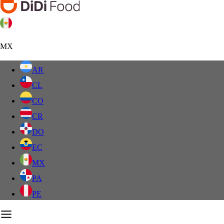
MX
AR
CL
CO
CR
DO
EC
MX
PA
PE