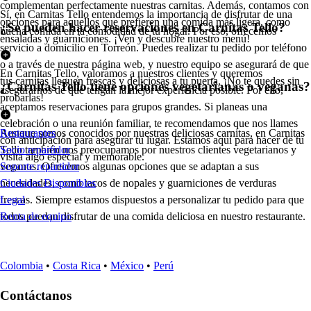
complementan perfectamente nuestras carnitas. Además, contamos con
Sí, en Carnitas Tello entendemos la importancia de disfrutar de una
opciones para aquellos que prefieren una comida más ligera, como
¿Se pueden hacer reservaciones en Carnitas Tello?
buena comida en la comodidad de tu hogar. Por eso, ofrecemos
ensaladas y guarniciones. ¡Ven y descubre nuestro menú!
servicio a domicilio en Torreón. Puedes realizar tu pedido por teléfono
o a través de nuestra página web, y nuestro equipo se asegurará de que
En Carnitas Tello, valoramos a nuestros clientes y queremos
tus carnitas lleguen frescas y deliciosas a tu puerta. ¡No te quedes sin
¿Carnitas Tello tiene opciones vegetarianas o veganas?
asegurarnos de que tengan la mejor experiencia posible. Por ello,
probarlas!
aceptamos reservaciones para grupos grandes. Si planeas una
celebración o una reunión familiar, te recomendamos que nos llames
Aunque somos conocidos por nuestras deliciosas carnitas, en Carnitas
Restaurantes
con anticipación para asegurar tu lugar. Estamos aquí para hacer de tu
Tello también nos preocupamos por nuestros clientes vegetarianos y
Socio repartidor
visita algo especial y memorable.
veganos. Ofrecemos algunas opciones que se adaptan a sus
Soporte repartidor
necesidades, como tacos de nopales y guarniciones de verduras
Ciudades Disponibles
frescas. Siempre estamos dispuestos a personalizar tu pedido para que
Legal
todos puedan disfrutar de una comida deliciosa en nuestro restaurante.
Renta de equipo
Colombia
•
Costa Rica
•
México
•
Perú
Contáctanos