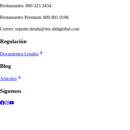
Re
s
t
auran
t
e
s
:
800 323 3434
Re
s
t
auran
t
e
s
Premium
:
800 801 0186
Correo
:
soporte.tienda@mx.didiglobal.com
Regulación
Documentos Legales
Blog
Artículos
Síguenos