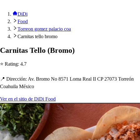
DiDi
Food
Torreon gomez palacio coa
Carnitas tello bromo
Carni
t
a
s
Tello
(
Bromo
)
⭐ Ra
t
ing
:
4.7
📍 Dirección
:
Av. Bromo No 8571 Loma Real II CP 27073 Torreón
Coa
h
uila México
Ver en el sitio de DiDi Food