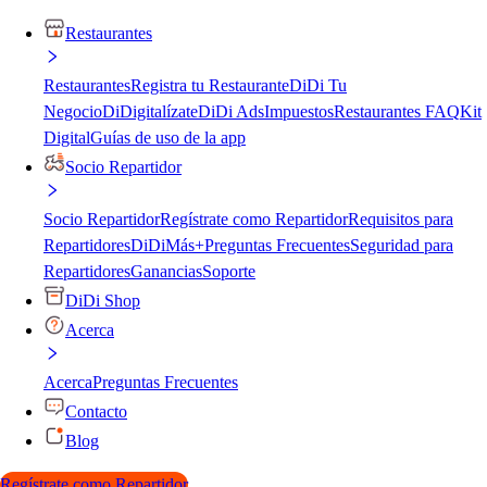
Restaurantes
Restaurantes
Registra tu Restaurante
DiDi Tu
Negocio
DiDigitalízate
DiDi Ads
Impuestos
Restaurantes FAQ
Kit
Digital
Guías de uso de la app
Socio Repartidor
Socio Repartidor
Regístrate como Repartidor
Requisitos para
Repartidores
DiDiMás+
Preguntas Frecuentes
Seguridad para
Repartidores
Ganancias
Soporte
DiDi Shop
Acerca
Acerca
Preguntas Frecuentes
Contacto
Blog
Regístrate como Repartidor