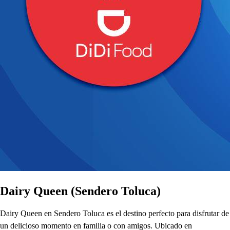
Dairy Queen (Sendero Toluca)
Dairy Queen en Sendero Toluca es el destino perfecto para disfrutar de
un delicioso momento en familia o con amigos. Ubicado en