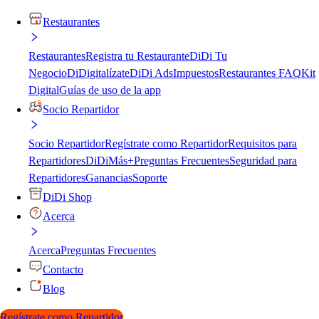
Restaurantes
Restaurantes
Registra tu Restaurante
DiDi Tu
Negocio
DiDigitalízate
DiDi Ads
Impuestos
Restaurantes FAQ
Kit
Digital
Guías de uso de la app
Socio Repartidor
Socio Repartidor
Regístrate como Repartidor
Requisitos para
Repartidores
DiDiMás+
Preguntas Frecuentes
Seguridad para
Repartidores
Ganancias
Soporte
DiDi Shop
Acerca
Acerca
Preguntas Frecuentes
Contacto
Blog
Regístrate como Repartidor