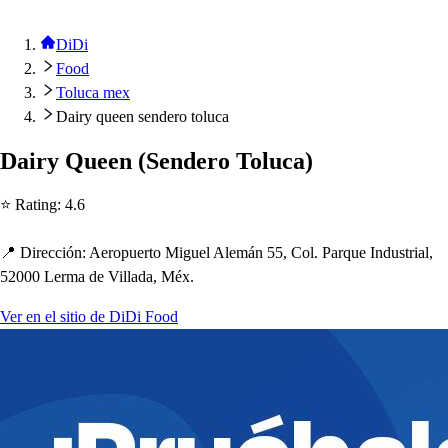
DiDi
Food
Toluca mex
Dairy queen sendero toluca
Dairy Queen
(
Sendero Toluca
)
⭐ Ra
t
ing
:
4.6
📍 Dirección
:
Aero
p
uer
t
o Miguel Alemán 55, Col. Parque Indu
s
t
rial,
52000 Lerma de Villada, Méx.
Ver en el sitio de DiDi Food