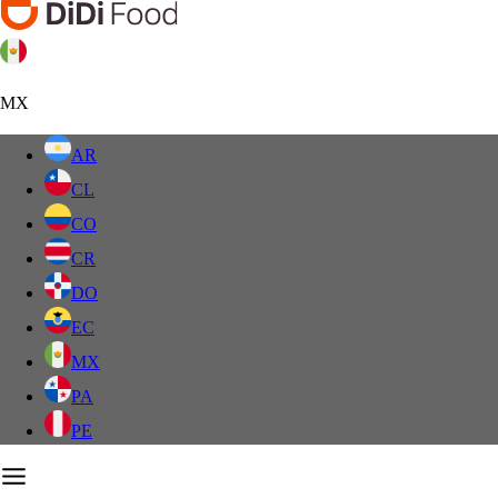
MX
AR
CL
CO
CR
DO
EC
MX
PA
PE