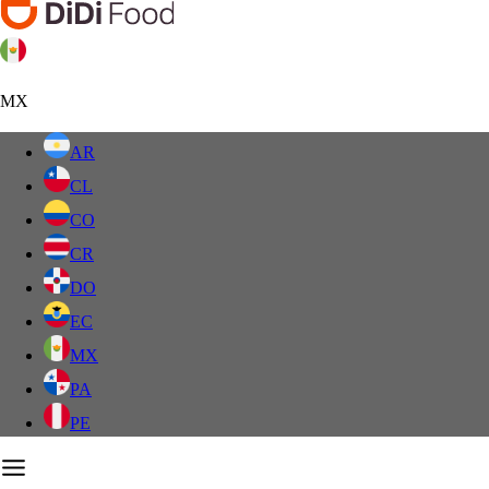
MX
AR
CL
CO
CR
DO
EC
MX
PA
PE