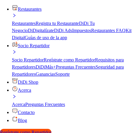
Restaurantes
Restaurantes
Registra tu Restaurante
DiDi Tu
Negocio
DiDigitalízate
DiDi Ads
Impuestos
Restaurantes FAQ
Kit
Digital
Guías de uso de la app
Socio Repartidor
Socio Repartidor
Regístrate como Repartidor
Requisitos para
Repartidores
DiDiMás+
Preguntas Frecuentes
Seguridad para
Repartidores
Ganancias
Soporte
DiDi Shop
Acerca
Acerca
Preguntas Frecuentes
Contacto
Blog
Regístrate como Repartidor