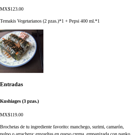
MX$123.00
Temakis Vegetarianos (2 pzas.)*1 + Pepsi 400 ml.*1
Entradas
Kushiages (3 pzas.)
MX$119.00
Brochetas de tu ingrediente favorito: manchego, surimi, camarón,
pulpo o arrachera; envueltas en queso crema, empanizada con panko,