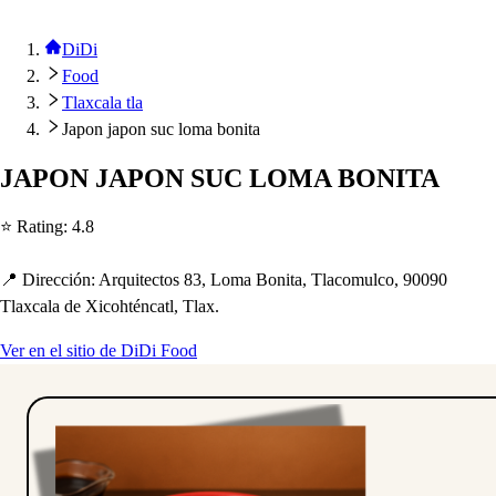
DiDi
Food
Tlaxcala tla
Japon japon suc loma bonita
JAPON JAPON SUC LOMA BONITA
⭐ Ra
t
ing
:
4.8
📍 Dirección
:
Arqui
t
ec
t
o
s
83, Loma Boni
t
a, Tlacomulco, 90090
Tlaxcala de Xico
h
t
énca
t
l, Tlax.
Ver en el sitio de DiDi Food