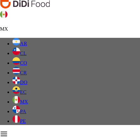
MX
AR
CL
CO
CR
DO
EC
MX
PA
PE