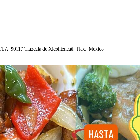
 90117 Tlaxcala de Xico
h
t
énca
t
l, Tlax., Mexico