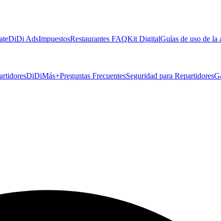
ate
DiDi Ads
Impuestos
Restaurantes FAQ
Kit Digital
Guías de uso de la
artidores
DiDiMás+
Preguntas Frecuentes
Seguridad para Repartidores
G