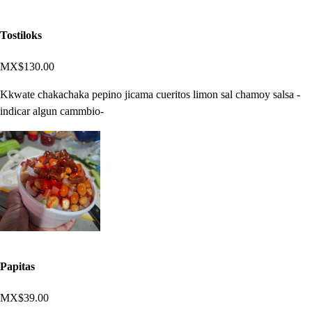
Tostiloks
MX$130.00
Kkwate chakachaka pepino jicama cueritos limon sal chamoy salsa -
indicar algun cammbio-
Papitas
MX$39.00