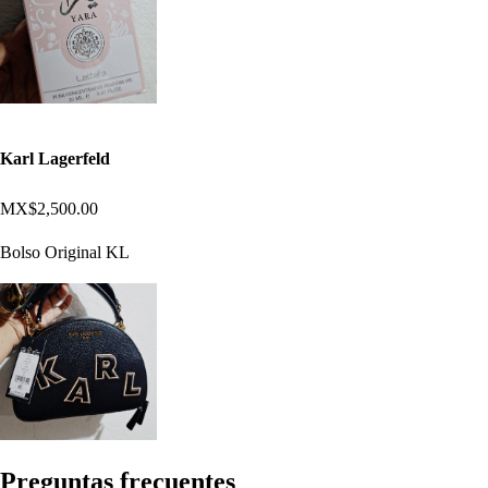
Karl Lagerfeld
MX$2,500.00
Bolso Original KL
Pregun
t
a
s
frecuen
t
e
s