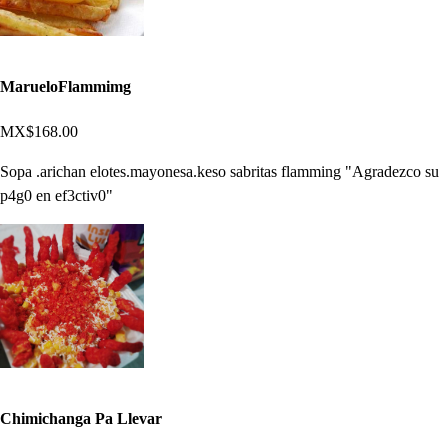
MarueloFlammimg
MX$168.00
Sopa .arichan elotes.mayonesa.keso sabritas flamming "Agradezco su
p4g0 en ef3ctiv0"
Chimichanga Pa Llevar