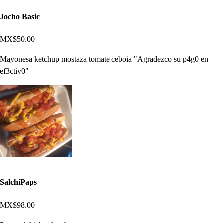
Jocho Basic
MX$50.00
Mayonesa ketchup mostaza tomate ceboia "Agradezco su p4g0 en
ef3ctiv0"
SalchiPaps
MX$98.00