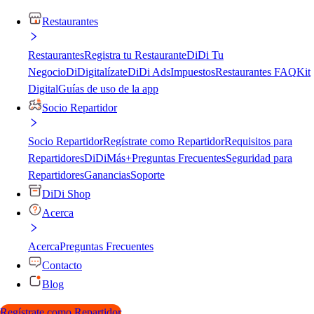
Restaurantes
Restaurantes
Registra tu Restaurante
DiDi Tu
Negocio
DiDigitalízate
DiDi Ads
Impuestos
Restaurantes FAQ
Kit
Digital
Guías de uso de la app
Socio Repartidor
Socio Repartidor
Regístrate como Repartidor
Requisitos para
Repartidores
DiDiMás+
Preguntas Frecuentes
Seguridad para
Repartidores
Ganancias
Soporte
DiDi Shop
Acerca
Acerca
Preguntas Frecuentes
Contacto
Blog
Regístrate como Repartidor