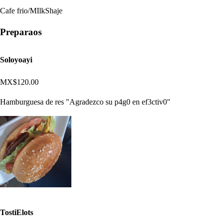
Cafe frio/MIlkShaje
Preparaos
Soloyoayi
MX$120.00
Hamburguesa de res "Agradezco su p4g0 en ef3ctiv0"
TostiElots