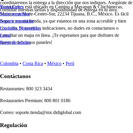
coordinaremos la entrega a la dirección que nos indiques. Asegúrate de
Yoayi Cakes está ubicado en Camino a Mayapan & Chichimecas,
Restaurantes
consultar nuestras tarifas y disponibilidad de entrega en tu área.
Matamoros Norte-Centro-Sur, 22234 Tijuana, B.C., México. Es fácil
Socio repartidor
llegar a nuestra tienda, ya que estamos en una zona accesible y bien
Soporte repartidor
conocida. Si necesitas indicaciones, no dudes en contactarnos o
Ciudades Disponibles
consultar un mapa en línea. ¡Te esperamos para que disfrutes de
Legal
nuestros deliciosos pasteles!
Renta de equipo
Colombia
•
Costa Rica
•
México
•
Perú
Contáctanos
Re
s
t
auran
t
e
s
:
800 323 3434
Re
s
t
auran
t
e
s
Premium
:
800 801 0186
Correo
:
soporte.tienda@mx.didiglobal.com
Regulación