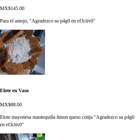
MX$145.00
Para el antojo, "Agradezco su p4g0 en ef3ctiv0"
Elote en Vaso
MX$88.00
Elote mayonesa mantequilla limon queso cotija "Agradezco su p4g0
en ef3ctiv0"