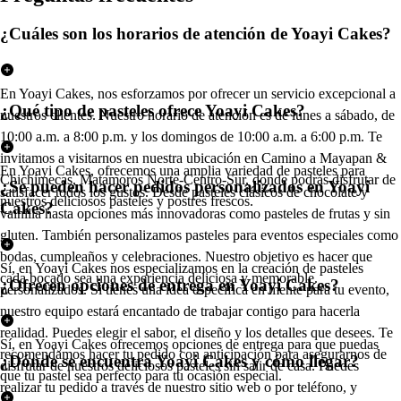
¿Cuáles son los horarios de atención de Yoayi Cakes?
En Yoayi Cakes, nos esforzamos por ofrecer un servicio excepcional a
¿Qué tipo de pasteles ofrece Yoayi Cakes?
nuestros clientes. Nuestro horario de atención es de lunes a sábado, de
10:00 a.m. a 8:00 p.m. y los domingos de 10:00 a.m. a 6:00 p.m. Te
invitamos a visitarnos en nuestra ubicación en Camino a Mayapan &
En Yoayi Cakes, ofrecemos una amplia variedad de pasteles para
Chichimecas, Matamoros Norte-Centro-Sur, donde podrás disfrutar de
¿Se pueden hacer pedidos personalizados en Yoayi
satisfacer todos los gustos. Desde pasteles clásicos de chocolate y
nuestros deliciosos pasteles y postres frescos.
Cakes?
vainilla hasta opciones más innovadoras como pasteles de frutas y sin
gluten. También personalizamos pasteles para eventos especiales como
bodas, cumpleaños y celebraciones. Nuestro objetivo es hacer que
Sí, en Yoayi Cakes nos especializamos en la creación de pasteles
cada bocado sea una experiencia deliciosa y memorable.
¿Ofrecen opciones de entrega en Yoayi Cakes?
personalizados. Si tienes una idea específica en mente para tu evento,
nuestro equipo estará encantado de trabajar contigo para hacerla
realidad. Puedes elegir el sabor, el diseño y los detalles que desees. Te
Sí, en Yoayi Cakes ofrecemos opciones de entrega para que puedas
recomendamos hacer tu pedido con anticipación para asegurarnos de
¿Dónde se encuentra Yoayi Cakes y cómo llegar?
disfrutar de nuestros deliciosos pasteles sin salir de casa. Puedes
que tu pastel sea perfecto para tu ocasión especial.
realizar tu pedido a través de nuestro sitio web o por teléfono, y