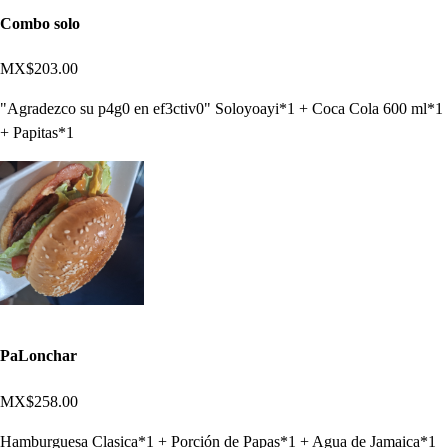
Combo solo
MX$203.00
"Agradezco su p4g0 en ef3ctiv0" Soloyoayi*1 + Coca Cola 600 ml*1
+ Papitas*1
PaLonchar
MX$258.00
Hamburguesa Clasica*1 + Porción de Papas*1 + Agua de Jamaica*1