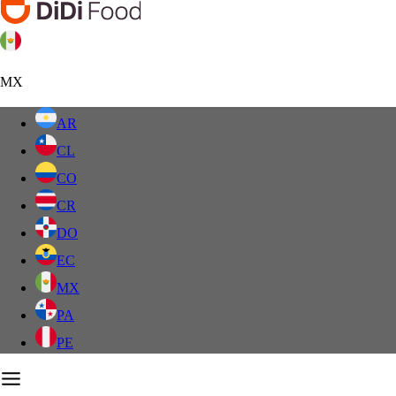
MX
AR
CL
CO
CR
DO
EC
MX
PA
PE