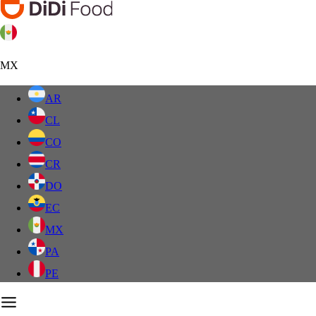
MX
AR
CL
CO
CR
DO
EC
MX
PA
PE