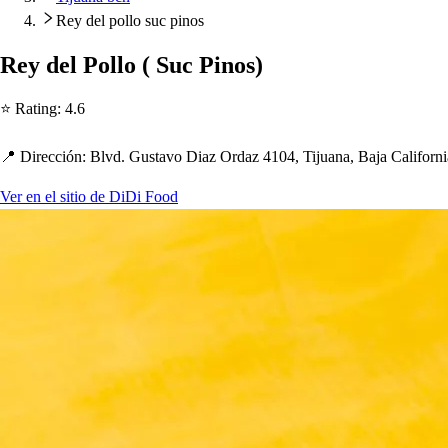
Rey del pollo suc pinos
Rey del Pollo
(
Suc Pino
s
)
⭐ Ra
t
ing
:
4.6
📍 Dirección
:
Blvd. Gu
s
t
avo Diaz Ordaz 4104, Tijuana, Baja Californ
Ver en el sitio de DiDi Food