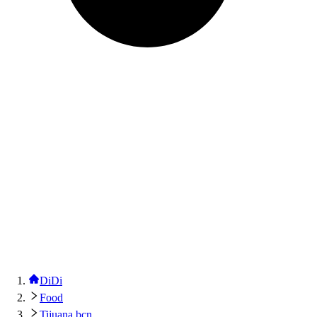
DiDi
Food
Tijuana bcn