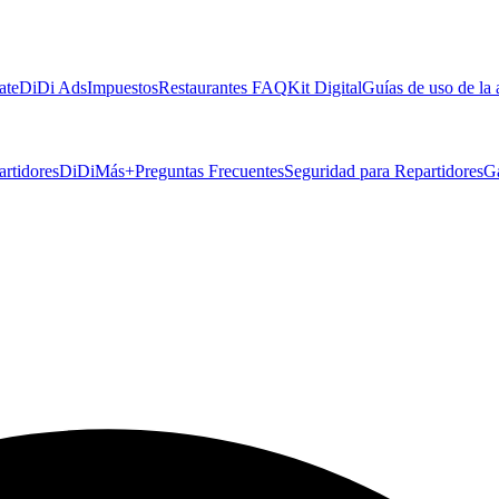
ate
DiDi Ads
Impuestos
Restaurantes FAQ
Kit Digital
Guías de uso de la
artidores
DiDiMás+
Preguntas Frecuentes
Seguridad para Repartidores
G