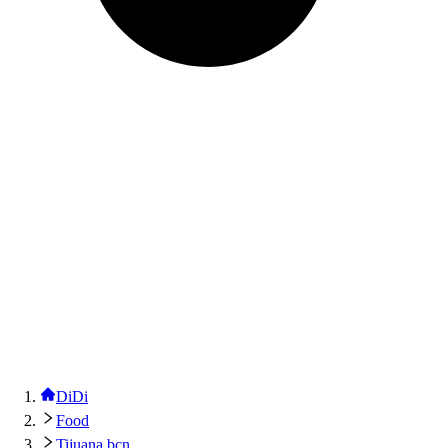
DiDi
Food
Tijuana bcn