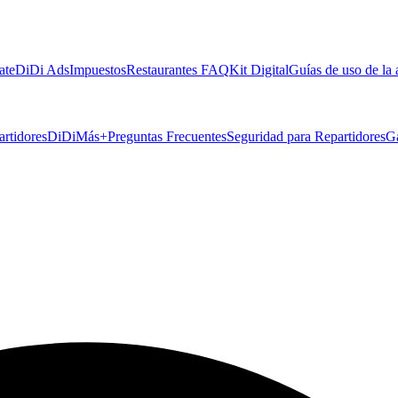
ate
DiDi Ads
Impuestos
Restaurantes FAQ
Kit Digital
Guías de uso de la
artidores
DiDiMás+
Preguntas Frecuentes
Seguridad para Repartidores
G