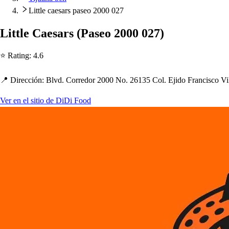
Little caesars paseo 2000 027
Li
t
t
le Cae
s
ar
s
(
Pa
s
eo 2000 027
)
⭐ Ra
t
ing
:
4.6
📍 Dirección
:
Blvd. Corredor 2000 No. 26135 Col. Ejido Franci
s
co Vi
Ver en el sitio de DiDi Food