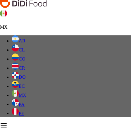
MX
AR
CL
CO
CR
DO
EC
MX
PA
PE