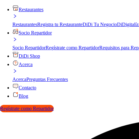
Restaurantes
Restaurantes
Registra tu Restaurante
DiDi Tu Negocio
DiDigitalíz
Socio Repartidor
Socio Repartidor
Regístrate como Repartidor
Requisitos para Rep
DiDi Shop
Acerca
Acerca
Preguntas Frecuentes
Contacto
Blog
Regístrate como Repartidor