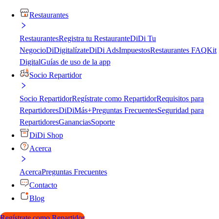
Restaurantes
Restaurantes
Registra tu Restaurante
DiDi Tu
Negocio
DiDigitalízate
DiDi Ads
Impuestos
Restaurantes FAQ
Kit
Digital
Guías de uso de la app
Socio Repartidor
Socio Repartidor
Regístrate como Repartidor
Requisitos para
Repartidores
DiDiMás+
Preguntas Frecuentes
Seguridad para
Repartidores
Ganancias
Soporte
DiDi Shop
Acerca
Acerca
Preguntas Frecuentes
Contacto
Blog
Regístrate como Repartidor