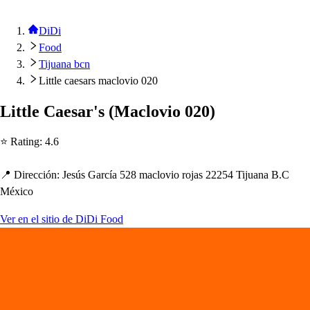
DiDi
Food
Tijuana bcn
Little caesars maclovio 020
Li
t
t
le Cae
s
ar'
s
(
Maclovio 020
)
⭐ Ra
t
ing
:
4.6
📍 Dirección
:
Je
s
ú
s
García 528 maclovio roja
s
22254 Tijuana B.C
México
Ver en el sitio de DiDi Food