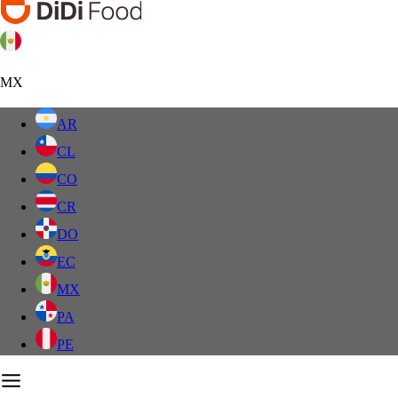
MX
AR
CL
CO
CR
DO
EC
MX
PA
PE