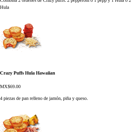
Combina 2 ordenes de Crazy puffs: 2 pepperoni o 1 pepp y 1 Hula o 2
Hula
Crazy Puffs Hula Hawaiian
MX$69.00
4 piezas de pan relleno de jamón, piña y queso.