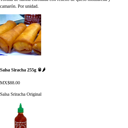
camarón. Por unidad.
Salsa Siracha 255g 🥫🌶
MX$88.00
Salsa Sriracha Original