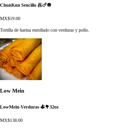
ChunKun Sencillo 🥟🍗🧅
MX$19.00
Tortilla de harina enrollado con verduras y pollo.
Low Mein
LowMein-Verduras 🍝🥦32oz
MX$138.00