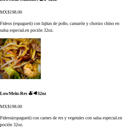
MX$198.00
Fideos (espagueti) con fajitas de pollo, camarón y chorizo chino en
salsa especial.en poción 32oz.
LowMein-Res 🍝🥩32oz
MX$198.00
Fideos(espagueti) con carnes de res y vegetales con salsa especial.en
poción 32oz.