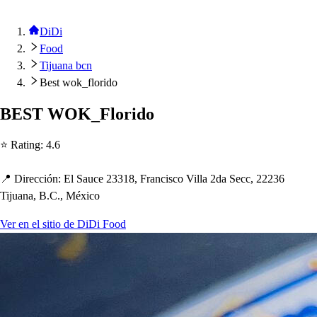
DiDi
Food
Tijuana bcn
Best wok_florido
BEST WOK_Florido
⭐ Ra
t
ing
:
4.6
📍 Dirección
:
El Sauce 23318, Franci
s
co Villa 2da Secc, 22236
Tijuana, B.C., México
Ver en el sitio de DiDi Food