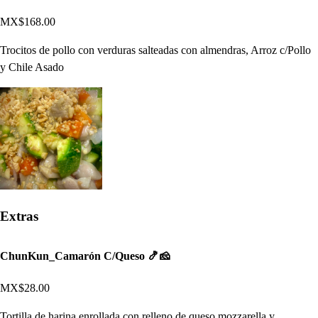
MX$168.00
Trocitos de pollo con verduras salteadas con almendras, Arroz c/Pollo
y Chile Asado
Extras
ChunKun_Camarón C/Queso 🍤🧀
MX$28.00
Tortilla de harina enrollada con relleno de queso mozzarella y