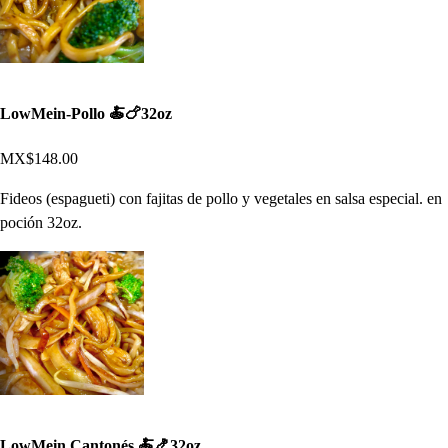
LowMein-Pollo 🍝🍗32oz
MX$148.00
Fideos (espagueti) con fajitas de pollo y vegetales en salsa especial. en
poción 32oz.
LowMein Cantonés 🍝🍤32oz