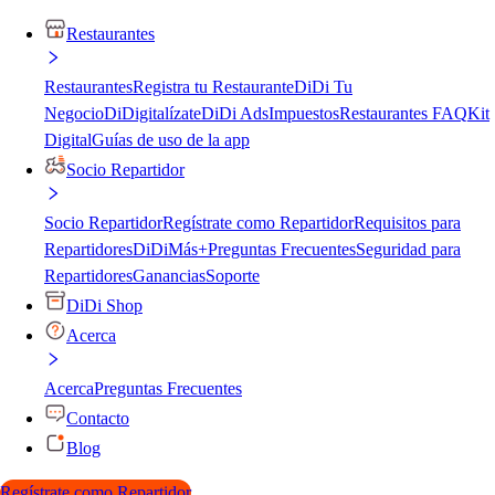
Restaurantes
Restaurantes
Registra tu Restaurante
DiDi Tu
Negocio
DiDigitalízate
DiDi Ads
Impuestos
Restaurantes FAQ
Kit
Digital
Guías de uso de la app
Socio Repartidor
Socio Repartidor
Regístrate como Repartidor
Requisitos para
Repartidores
DiDiMás+
Preguntas Frecuentes
Seguridad para
Repartidores
Ganancias
Soporte
DiDi Shop
Acerca
Acerca
Preguntas Frecuentes
Contacto
Blog
Regístrate como Repartidor