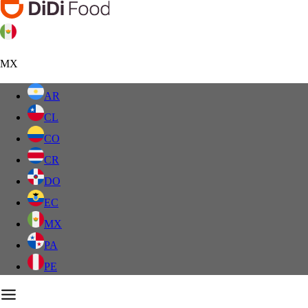
MX
AR
CL
CO
CR
DO
EC
MX
PA
PE