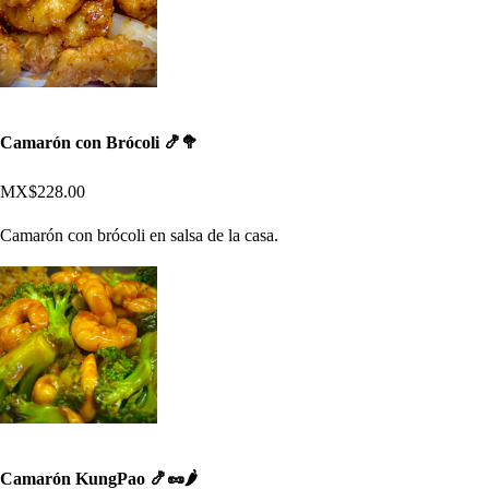
Camarón con Brócoli 🍤🥦
MX$228.00
Camarón con brócoli en salsa de la casa.
Camarón KungPao 🍤🥜🌶