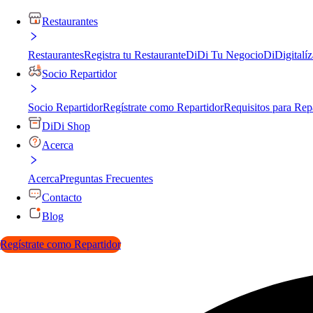
Restaurantes
Restaurantes
Registra tu Restaurante
DiDi Tu Negocio
DiDigitalíz
Socio Repartidor
Socio Repartidor
Regístrate como Repartidor
Requisitos para Rep
DiDi Shop
Acerca
Acerca
Preguntas Frecuentes
Contacto
Blog
Regístrate como Repartidor