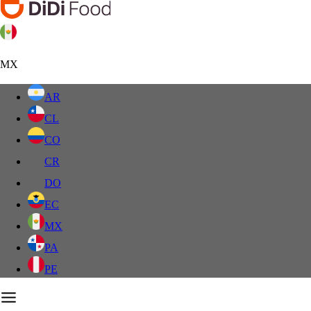
MX
AR
CL
CO
CR
DO
EC
MX
PA
PE