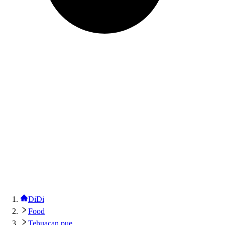
DiDi
Food
Tehuacan pue