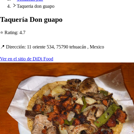
Taqueria don guapo
Taquería Don gua
p
o
⭐ Ra
t
ing
:
4.7
📍 Dirección
:
11 orien
t
e 534, 75790
t
e
h
uacán , Mexico
Ver en el sitio de DiDi Food