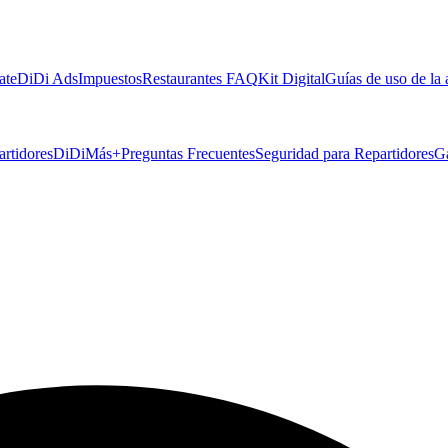
ate
DiDi Ads
Impuestos
Restaurantes FAQ
Kit Digital
Guías de uso de la
artidores
DiDiMás+
Preguntas Frecuentes
Seguridad para Repartidores
G