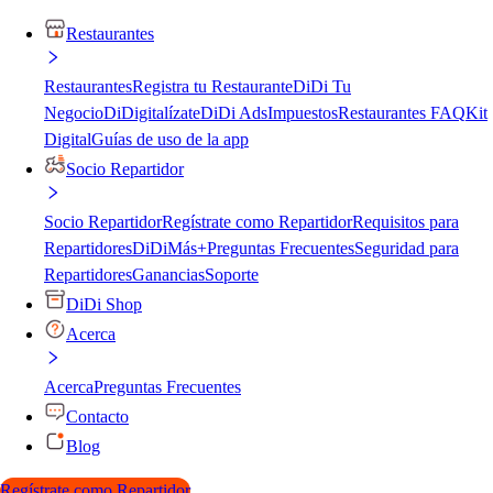
Restaurantes
Restaurantes
Registra tu Restaurante
DiDi Tu
Negocio
DiDigitalízate
DiDi Ads
Impuestos
Restaurantes FAQ
Kit
Digital
Guías de uso de la app
Socio Repartidor
Socio Repartidor
Regístrate como Repartidor
Requisitos para
Repartidores
DiDiMás+
Preguntas Frecuentes
Seguridad para
Repartidores
Ganancias
Soporte
DiDi Shop
Acerca
Acerca
Preguntas Frecuentes
Contacto
Blog
Regístrate como Repartidor