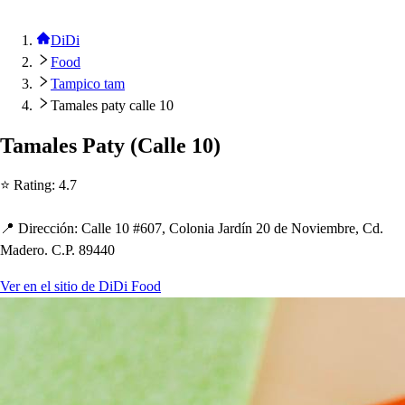
DiDi
Food
Tampico tam
Tamales paty calle 10
Tamale
s
Pa
t
y
(
Calle 10
)
⭐ Ra
t
ing
:
4.7
📍 Dirección
:
Calle 10 #607, Colonia Jardín 20 de Noviembre, Cd.
Madero. C.P. 89440
Ver en el sitio de DiDi Food