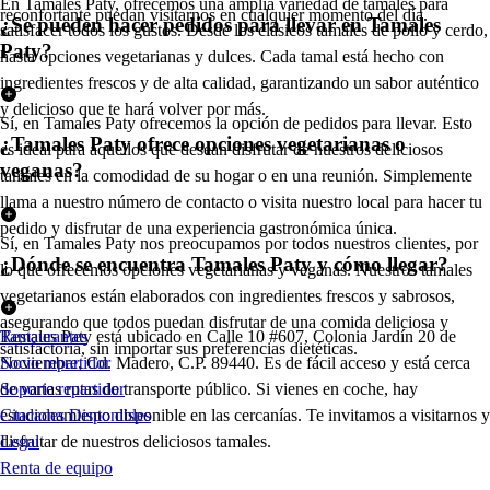
En Tamales Paty, ofrecemos una amplia variedad de tamales para
reconfortante puedan visitarnos en cualquier momento del día.
¿Se pueden hacer pedidos para llevar en Tamales
satisfacer todos los gustos. Desde los clásicos tamales de pollo y cerdo,
Paty?
hasta opciones vegetarianas y dulces. Cada tamal está hecho con
ingredientes frescos y de alta calidad, garantizando un sabor auténtico
y delicioso que te hará volver por más.
Sí, en Tamales Paty ofrecemos la opción de pedidos para llevar. Esto
¿Tamales Paty ofrece opciones vegetarianas o
es ideal para aquellos que desean disfrutar de nuestros deliciosos
veganas?
tamales en la comodidad de su hogar o en una reunión. Simplemente
llama a nuestro número de contacto o visita nuestro local para hacer tu
pedido y disfrutar de una experiencia gastronómica única.
Sí, en Tamales Paty nos preocupamos por todos nuestros clientes, por
¿Dónde se encuentra Tamales Paty y cómo llegar?
lo que ofrecemos opciones vegetarianas y veganas. Nuestros tamales
vegetarianos están elaborados con ingredientes frescos y sabrosos,
asegurando que todos puedan disfrutar de una comida deliciosa y
Tamales Paty está ubicado en Calle 10 #607, Colonia Jardín 20 de
Restaurantes
satisfactoria, sin importar sus preferencias dietéticas.
Noviembre, Cd. Madero, C.P. 89440. Es de fácil acceso y está cerca
Socio repartidor
de varias rutas de transporte público. Si vienes en coche, hay
Soporte repartidor
estacionamiento disponible en las cercanías. Te invitamos a visitarnos y
Ciudades Disponibles
disfrutar de nuestros deliciosos tamales.
Legal
Renta de equipo