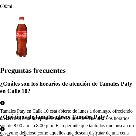
600ml
Pregun
t
a
s
frecuen
t
e
s
¿Cuáles son los horarios de atención de Tamales Paty
en Calle 10?
Tamales Paty en Calle 10 está abierto de lunes a domingo, ofreciendo
¿Qué tipos de tamales ofrece Tamales Paty?
un servicio continuo para satisfacer a nuestros clientes. Los horarios
son de 8:00 a.m. a 8:00 p.m. Esto permite que tanto los que buscan un
desayuno delicioso como aquellos que desean disfrutar de una cena