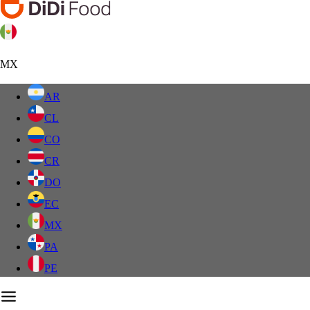
MX
AR
CL
CO
CR
DO
EC
MX
PA
PE